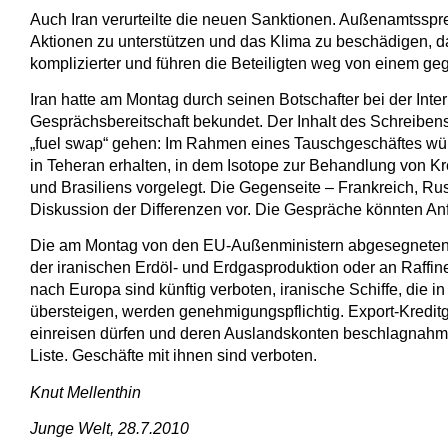
Auch Iran verurteilte die neuen Sanktionen. Außenamtsspr
Aktionen zu unterstützen und das Klima zu beschädigen, d
komplizierter und führen die Beteiligten weg von einem ge
Iran hatte am Montag durch seinen Botschafter bei der Int
Gesprächsbereitschaft bekundet. Der Inhalt des Schreibens 
„fuel swap“ gehen: Im Rahmen eines Tauschgeschäftes wür
in Teheran erhalten, in dem Isotope zur Behandlung von Kr
und Brasiliens vorgelegt. Die Gegenseite – Frankreich, Rus
Diskussion der Differenzen vor. Die Gespräche könnten A
Die am Montag von den EU-Außenministern abgesegneten ne
der iranischen Erdöl- und Erdgasproduktion oder an Raffine
nach Europa sind künftig verboten, iranische Schiffe, die
übersteigen, werden genehmigungspflichtig. Export-Kreditga
einreisen dürfen und deren Auslandskonten beschlagnahmt w
Liste. Geschäfte mit ihnen sind verboten.
Knut Mellenthin
Junge Welt, 28.7.2010