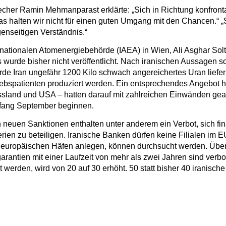
echer Ramin Mehmanparast erklärte: „Sich in Richtung konfron
as halten wir nicht für einen guten Umgang mit den Chancen.“
genseitigen Verständnis.“
ernationalen Atomenergiebehörde (IAEA) in Wien, Ali Asghar Sol
wurde bisher nicht veröffentlicht. Nach iranischen Aussagen so
de Iran ungefähr 1200 Kilo schwach angereichertes Uran liefe
ebspatienten produziert werden. Ein entsprechendes Angebot hat
sland und USA – hatten darauf mit zahlreichen Einwänden geantwo
nfang September beginnen.
uen Sanktionen enthalten unter anderem ein Verbot, sich fina
rien zu beteiligen. Iranische Banken dürfen keine Filialen im E
 in europäischen Häfen anlegen, können durchsucht werden. Übe
rantien mit einer Laufzeit von mehr als zwei Jahren sind verbote
erden, wird von 20 auf 30 erhöht. 50 statt bisher 40 iranisch