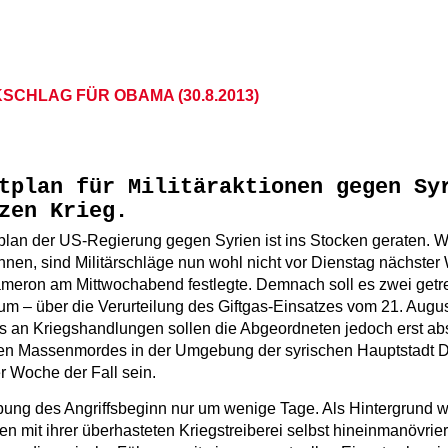
SCHLAG FÜR OBAMA (30.8.2013)
tplan für Militäraktionen gegen Sy
rzen Krieg.
splan der US-Regierung gegen Syrien ist ins Stocken geraten. 
en, sind Militärschläge nun wohl nicht vor Dienstag nächster
 Cameron am Mittwochabend festlegte. Demnach soll es zwei ge
um – über die Verurteilung des Giftgas-Einsatzes vom 21. Aug
ns an Kriegshandlungen sollen die Abgeordneten jedoch erst a
chen Massenmordes in der Umgebung der syrischen Hauptstadt D
r Woche der Fall sein.
bung des Angriffsbeginn nur um wenige Tage. Als Hintergrund w
mit ihrer überhasteten Kriegstreiberei selbst hineinmanövrier