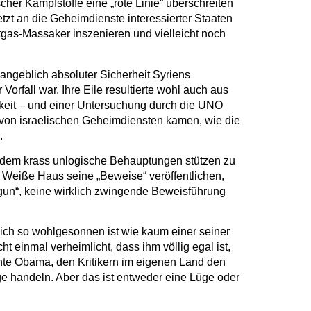
her Kampfstoffe eine „rote Linie“ überschreiten
tzt an die Geheimdienste interessierter Staaten
ftgas-Massaker inszenieren und vielleicht noch
angeblich absoluter Sicherheit Syriens
rfall war. Ihre Eile resultierte wohl auch aus
chkeit – und einer Untersuchung durch die UNO
 von israelischen Geheimdiensten kamen, wie die
.
 zudem krass unlogische Behauptungen stützen zu
 Weiße Haus seine „Beweise“ veröffentlichen,
 gun“, keine wirklich zwingende Beweisführung
ich so wohlgesonnen ist wie kaum einer seiner
 einmal verheimlicht, dass ihm völlig egal ist,
hte Obama, den Kritikern im eigenen Land den
ge handeln. Aber das ist entweder eine Lüge oder