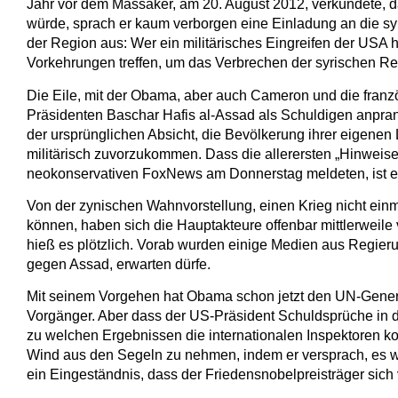
Jahr vor dem Massaker, am 20. August 2012, verkündete, da
würde, sprach er kaum verborgen eine Einladung an die syr
der Region aus: Wer ein militärisches Eingreifen der USA h
Vorkehrungen treffen, um das Verbrechen der syrischen Re
Die Eile, mit der Obama, aber auch Cameron und die franz
Präsidenten Baschar Hafis al-Assad als Schuldigen anprange
der ursprünglichen Absicht, die Bevölkerung ihrer eigenen
militärisch zuvorzukommen. Dass die allerersten „Hinweis
neokonservativen FoxNews am Donnerstag meldeten, ist ei
Von der zynischen Wahnvorstellung, einen Krieg nicht ein
können, haben sich die Hauptakteure offenbar mittlerweil
hieß es plötzlich. Vorab wurden einige Medien aus Regier
gegen Assad, erwarten dürfe.
Mit seinem Vorgehen hat Obama schon jetzt den UN-General
Vorgänger. Aber dass der US-Präsident Schuldsprüche in die
zu welchen Ergebnissen die internationalen Inspektoren k
Wind aus den Segeln zu nehmen, indem er versprach, es we
ein Eingeständnis, dass der Friedensnobelpreisträger sich