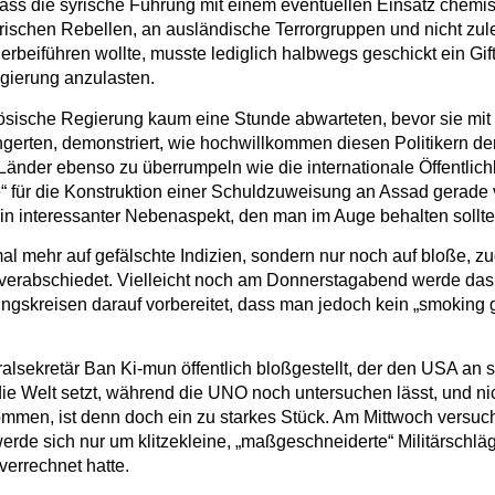
ss die syrische Führung mit einem eventuellen Einsatz chemisc
ischen Rebellen, an ausländische Terrorgruppen und nicht zule
erbeiführen wollte, musste lediglich halbwegs geschickt ein Gi
gierung anzulasten.
ösische Regierung kaum eine Stunde abwarteten, bevor sie mit 
rten, demonstriert, wie hochwillkommen diesen Politikern der Vo
 Länder ebenso zu überrumpeln wie die internationale Öffentli
e“ für die Konstruktion einer Schuldzuweisung an Assad gerade
n interessanter Nebenaspekt, den man im Auge behalten sollte
mal mehr auf gefälschte Indizien, sondern nur noch auf bloße,
e verabschiedet. Vielleicht noch am Donnerstagabend werde das
ungskreisen darauf vorbereitet, dass man jedoch kein „smoking
sekretär Ban Ki-mun öffentlich bloßgestellt, der den USA an s
 Welt setzt, während die UNO noch untersuchen lässt, und nicht
ommen, ist denn doch ein zu starkes Stück. Am Mittwoch versuc
rde sich nur um klitzekleine, „maßgeschneiderte“ Militärschlä
 verrechnet hatte.