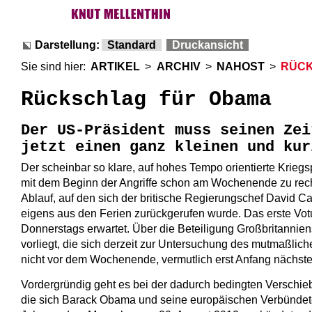
Darstellung:
Standard
Druckansicht
Sie sind hier:
ARTIKEL
>
ARCHIV
>
NAHOST
>
RÜCK
Rückschlag für Obama
Der US-Präsident muss seinen Zei
jetzt einen ganz kleinen und ku
Der scheinbar so klare, auf hohes Tempo orientierte Krieg
mit dem Beginn der Angriffe schon am Wochenende zu rechn
Ablauf, auf den sich der britische Regierungschef David
eigens aus den Ferien zurückgerufen wurde. Das erste Vot
Donnerstags erwartet. Über die Beteiligung Großbritannie
vorliegt, die sich derzeit zur Untersuchung des mutmaßli
nicht vor dem Wochenende, vermutlich erst Anfang nächste
Vordergründig geht es bei der dadurch bedingten Verschie
die sich Barack Obama und seine europäischen Verbündeten 