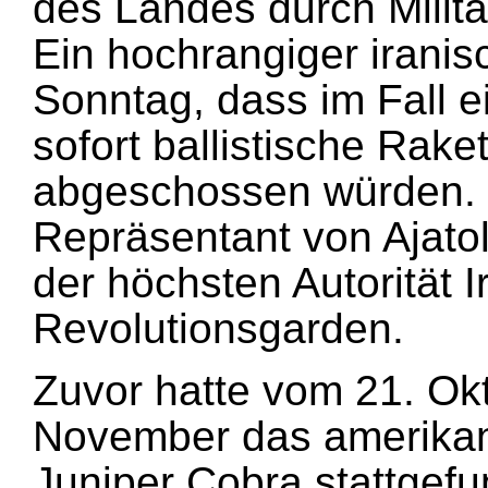
des Landes durch Militä
Ein hochrangiger iranis
Sonntag, dass im Fall ei
sofort ballistische Rake
abgeschossen würden. M
Repräsentant von Ajato
der höchsten Autorität I
Revolutionsgarden.
Zuvor hatte vom 21. Ok
November das amerikan
Juniper Cobra stattgefu