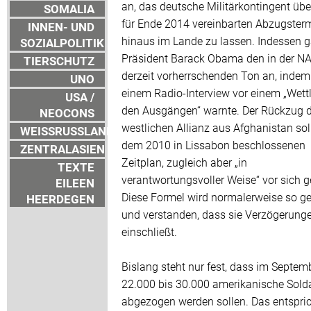
an, das deutsche Militärkontingent übe
SOMALIA
für Ende 2014 vereinbarten Abzugster
INNEN- UND
hinaus im Lande zu lassen. Indessen 
SOZIALPOLITIK
Präsident Barack Obama den in der N
TIERSCHUTZ
derzeit vorherrschenden Ton an, indem 
UNO
einem Radio-Interview vor einem „Wett
USA /
den Ausgängen“ warnte. Der Rückzug d
NEOCONS
westlichen Allianz aus Afghanistan sol
WEISSRUSSLAND
dem 2010 in Lissabon beschlossenen
ZENTRALASIEN
Zeitplan, zugleich aber „in
TEXTE
verantwortungsvoller Weise“ vor sich 
EILEEN
Diese Formel wird normalerweise so g
HEERDEGEN
und verstanden, dass sie Verzögerung
einschließt.
Bislang steht nur fest, dass im Septem
22.000 bis 30.000 amerikanische Sold
abgezogen werden sollen. Das entspri