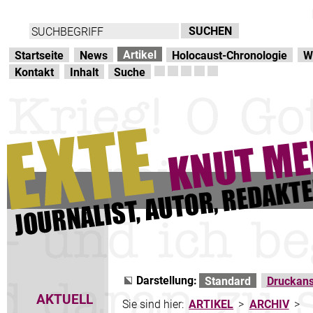
Direkt zur Hauptnavigation
zum Inhalt
Artikel
Startseite
News
Holocaust-Chronologie
W
Kontakt
Inhalt
Suche
Darstellung:
Standard
Druckans
AKTUELL
Sie sind hier:
ARTIKEL
>
ARCHIV
>