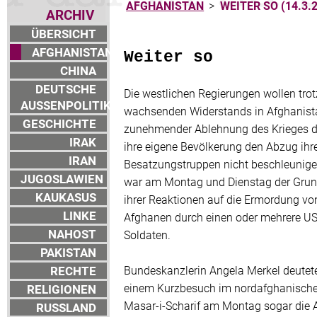
AFGHANISTAN
>
WEITER SO (14.3.
ARCHIV
ÜBERSICHT
AFGHANISTAN
Weiter so
CHINA
DEUTSCHE
Die westlichen Regierungen wollen trot
AUSSENPOLITIK
wachsenden Widerstands in Afghanist
GESCHICHTE
zunehmender Ablehnung des Krieges 
IRAK
ihre eigene Bevölkerung den Abzug ihr
IRAN
Besatzungstruppen nicht beschleunige
JUGOSLAWIEN
war am Montag und Dienstag der Gru
KAUKASUS
ihrer Reaktionen auf die Ermordung vo
LINKE
Afghanen durch einen oder mehrere US
NAHOST
Soldaten.
PAKISTAN
RECHTE
Bundeskanzlerin Angela Merkel deutete
einem Kurzbesuch im nordafghanisch
RELIGIONEN
Masar-i-Scharif am Montag sogar die 
RUSSLAND