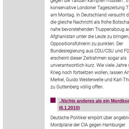
gegen die Taliban kämpfen müssen“, tit
konservative Londoner Tageszeitung 
am Montag. In Deutschland versucht d
die gleiche Nachricht als frohe Botsch
nahe bevorstehenden Truppenabzug a
Afghanistan unter die Leute zu bringen
Oppositionsführerin zu punkten. Der
Bundesregierung aus CDU/CSU und F
erscheint dieser Zeitrahmen sogar als
unverantwortlich kurz. Wie viele Jahre 
Krieg noch fortsetzen wollen, lassen A
Merkel, Guido Westerwelle und Karl-T
zu Guttenberg völlig offen.
„Nichts anderes als ein Mordko
(6.1.2010)
Deutsche Politiker empört über angebl
Mordpläne der CIA gegen Hamburger