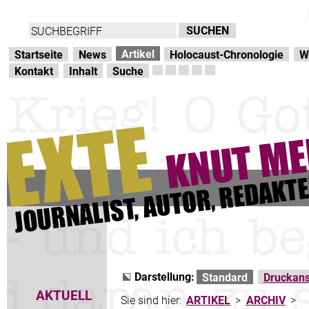
Direkt zur Hauptnavigation
zum Inhalt
Artikel
Startseite
News
Holocaust-Chronologie
W
Kontakt
Inhalt
Suche
Darstellung:
Standard
Druckans
AKTUELL
Sie sind hier:
ARTIKEL
>
ARCHIV
>