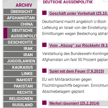
DEUTSCHE AUSSENPOLITIK
ARCHIV
ÜBERSICHT
Geschäft unter Vorbehalt (25.10
AFGHANISTAN
Deutschland macht angeblich U-Boot-
CHINA
Lieferung an Israel von der Einstellung 
DEUTSCHE
Ermittlungen wegen Bestechung abhä
AUSSENPOLITIK
GESCHICHTE
Vom „Abzug“ zur Rückkehr (9.1
IRAK
Verstärkung des Bundeswehr-Kontinge
IRAN
Afghanistan um fast 50 Prozent gepla
JUGOSLAWIEN
KAUKASUS
Spiel mit dem Feuer (7.9.2015)
LINKE
EU will Militäraktionen gegen
NAHOST
Flüchtlingsschiffe beginnen. Einrichtu
PAKISTAN
Abschiebelagern geplant.
RECHTE
RELIGIONEN
Merkel räsoniert (25.2.2014)
RUSSLAND