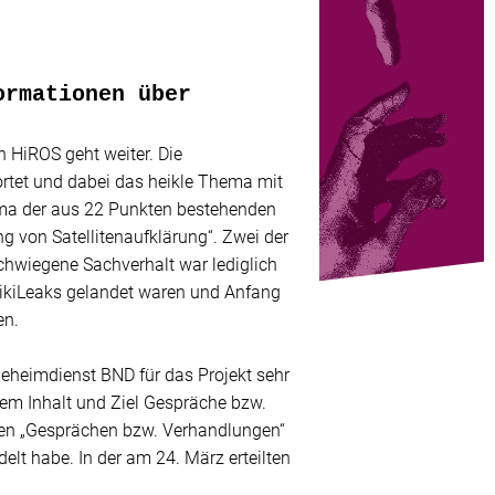
ormationen über
 HiROS geht weiter. Die
ortet und dabei das heikle Thema mit
ma der aus 22 Punkten bestehenden
ng von Satellitenaufklärung“. Zwei der
chwiegene Sachverhalt war lediglich
 WikiLeaks gelandet waren und Anfang
en.
eheimdienst BND für das Projekt sehr
hem Inhalt und Ziel Gespräche bzw.
nen „Gesprächen bzw. Verhandlungen“
lt habe. In der am 24. März erteilten