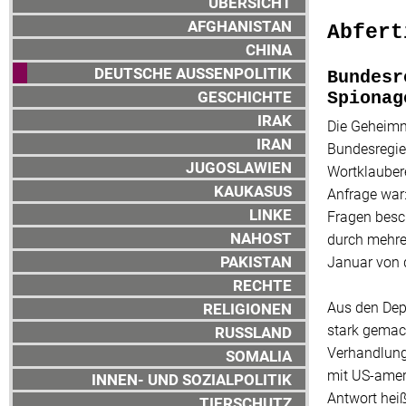
ÜBERSICHT
AFGHANISTAN
Abfert
CHINA
DEUTSCHE AUSSENPOLITIK
Bundesr
GESCHICHTE
Spionag
IRAK
Die Geheimni
IRAN
Bundesregie
JUGOSLAWIEN
Wortklauber
KAUKASUS
Anfrage war:
LINKE
Fragen besch
NAHOST
durch mehrer
PAKISTAN
Januar von 
RECHTE
Aus den Dep
RELIGIONEN
stark gemac
RUSSLAND
Verhandlung
SOMALIA
mit US-ameri
INNEN- UND SOZIALPOLITIK
Antwort hei
TIERSCHUTZ