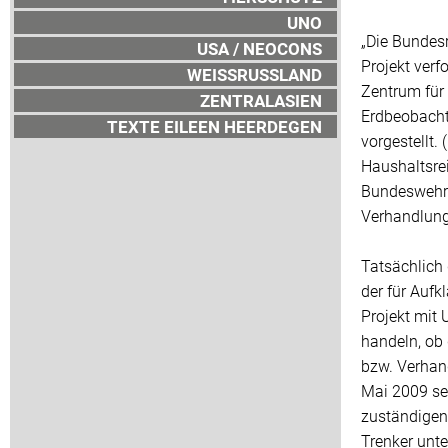
UNO
„Die Bundesr
USA / NEOCONS
Projekt ver
WEISSRUSSLAND
Zentrum für
ZENTRALASIEN
Erdbeobacht
TEXTE EILEEN HEERDEGEN
vorgestellt
Haushaltsre
Bundeswehr/
Verhandlung
Tatsächlich 
der für Auf
Projekt mit 
handeln, ob
bzw. Verhand
Mai 2009 seh
zuständigen
Trenker unt