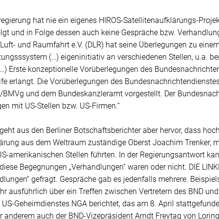
egierung hat nie ein eigenes HIROS-Satellitenaufklärungs-Proje
folgt und in Folge dessen auch keine Gespräche bzw. Verhandlu
 Luft- und Raumfahrt e.V. (DLR) hat seine Überlegungen zu ein
ungsssystem (…) eigeninitiativ an verschiedenen Stellen, u.a. 
. (…) Erste konzeptionelle Vorüberlegungen des Bundesnachricht
ife erlangt. Die Vorüberlegungen des Bundesnachrichtendienste
BMVg und dem Bundeskanzleramt vorgestellt. Der Bundesnachri
en mit US-Stellen bzw. US-Firmen.“
geht aus den Berliner Botschaftsberichter aber hervor, dass hoc
klärung aus dem Weltraum zuständige Oberst Joachim Trenker, 
US-amerikanischen Stellen führten. In der Regierungsantwort kan
 diese Begegnungen „Verhandlungen“ waren oder nicht. DIE LINK
lungen“ gefragt. Gespräche gab es jedenfalls mehrere. Beispiel
r ausführlich über ein Treffen zwischen Vertretern des BND und
 US-Geheimdienstes NGA berichtet, das am 8. April stattgefund
er anderem auch der BND-Vizepräsident Arndt Freytag von Lorin