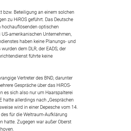
kt bzw. Beteiligung an einem solchen
ngen zu HiROS geführt. Das Deutsche
em hochauflösenden optischen
bei US-amerikanischen Unternehmen,
endienstes haben keine Planungs- und
s wurden dem DLR, der EADS, der
chtendienst führte keine
hrangige Vertreter des BND, darunter
mehrere Gespräche über das HiROS-
n es sich also nur um Haarspalterei
E hatte allerdings nach „Gesprächen
sweise wird in einer Depesche vom 14.
 des für die Weltraum-Aufklärung
en hatte. Zugegen war außer Oberst
ghoven.