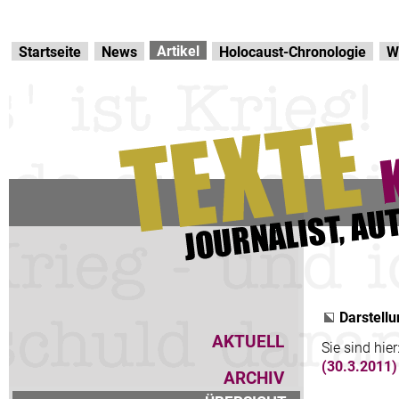
Direkt zur Hauptnavigation
zum Inhalt
Artikel
Startseite
News
Holocaust-Chronologie
W
Darstellu
AKTUELL
Sie sind hier
(30.3.2011)
ARCHIV