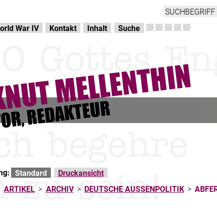
orld War IV
Kontakt
Inhalt
Suche
ng:
Standard
Druckansicht
:
ARTIKEL
>
ARCHIV
>
DEUTSCHE AUSSENPOLITIK
>
ABFE