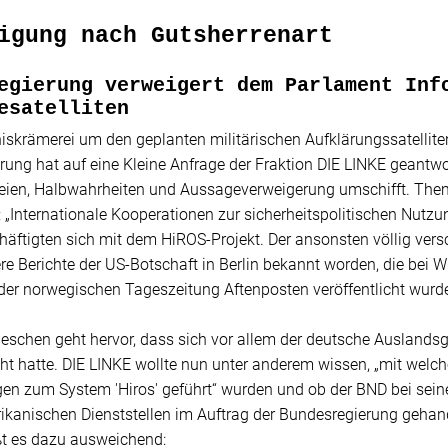
igung nach Gutsherrenart
egierung verweigert dem Parlament Inf
esatelliten
skrämerei um den geplanten militärischen Aufklärungssatelliten
rung hat auf eine Kleine Anfrage der Fraktion DIE LINKE geantw
eien, Halbwahrheiten und Aussageverweigerung umschifft. The
 „Internationale Kooperationen zur sicherheitspolitischen Nutzu
äftigten sich mit dem HiROS-Projekt. Der ansonsten völlig vers
e Berichte der US-Botschaft in Berlin bekannt worden, die bei
der norwegischen Tageszeitung Aftenposten veröffentlicht wurd
eschen geht hervor, dass sich vor allem der deutsche Auslandsg
ht hatte. DIE LINKE wollte nun unter anderem wissen, „mit welc
en zum System 'Hiros' geführt“ wurden und ob der BND bei sei
kanischen Dienststellen im Auftrag der Bundesregierung gehande
ßt es dazu ausweichend: