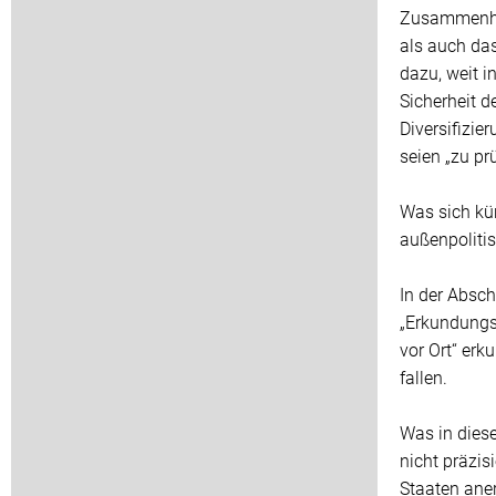
Zusammenhan
als auch das
dazu, weit i
Sicherheit d
Diversifizie
seien „zu prü
Was sich kün
außenpolitis
In der Absc
„Erkundungs
vor Ort“ erk
fallen.
Was in dies
nicht präzis
Staaten aner