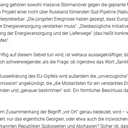
g gehören sowohl massive Störmanöver gegen die geplante No
 Projekt einer nicht über Russland führenden Süd-Pipeline (Nab
nterpretierbar: „Die jüngsten Ereignisse haben gezeigt, dass Eu
er Energieversorgung verstärken muss“. „Diesbezügliche Initiativ
rung der Energieversorgung und der Lieferwege“ (das heißt konkre
fen“.
ftig auf diesem Gebiet tun wird, ist weitaus aussagekräftiger, d
ch schwerwiegender, als die Frage, ob irgendwo das Wort „Sankti
hlusserklärung des EU-Gipfels wird außerdem die „unverzügliche
mission“ angekündigt, die „die Modalitäten für ein verstärktes
unden und „genauer bestimmen“ soll. Ein förmlicher Beschluss d
em Zusammenhang der Begriff „vor Ort“ genau bedeutet, wird – 
iert: nur das eigentliche Georgien, oder etwa auch die inzwisch
kannten Republiken Südossetien und Abchasien? Sicher ist, dass