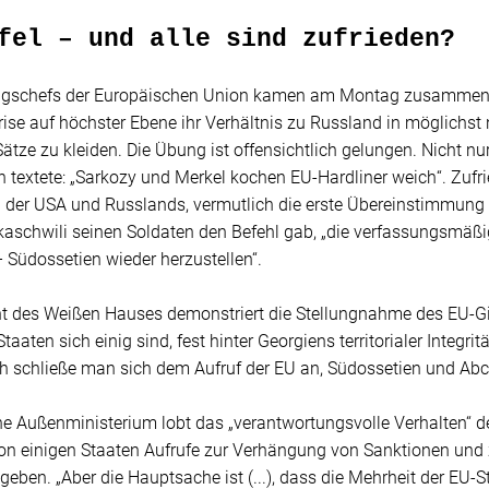
fel – und alle sind zufrieden?
ngschefs der Europäischen Union kamen am Montag zusammen, 
se auf höchster Ebene ihr Verhältnis zu Russland in möglichst n
ätze zu kleiden. Die Übung ist offensichtlich gelungen. Nicht nu
ch textete: „Sarkozy und Merkel kochen EU-Hardliner weich“. Zufr
der USA und Russlands, vermutlich die erste Übereinstimmung se
kaschwili seinen Soldaten den Befehl gab, „die verfassungsmäß
 Südossetien wieder herzustellen“.
t des Weißen Hauses demonstriert die Stellungnahme des EU-Gip
Staaten sich einig sind, fest hinter Georgiens territorialer Integr
ch schließe man sich dem Aufruf der EU an, Südossetien und Ab
he Außenministerium lobt das „verantwortungsvolle Verhalten“ 
von einigen Staaten Aufrufe zur Verhängung von Sanktionen und
eben. „Aber die Hauptsache ist (...), dass die Mehrheit der EU-St