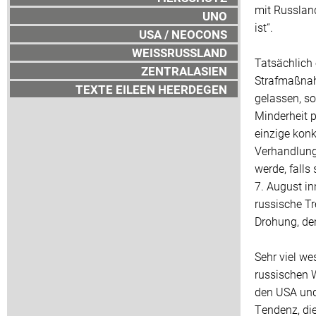
mit Russland
UNO
ist“.
USA / NEOCONS
WEISSRUSSLAND
Tatsächlich 
ZENTRALASIEN
Strafmaßnah
TEXTE EILEEN HEERDEGEN
gelassen, so
Minderheit p
einzige kon
Verhandlung
werde, falls
7. August in
russische Tr
Drohung, den
Sehr viel we
russischen 
den USA und 
Tendenz, die