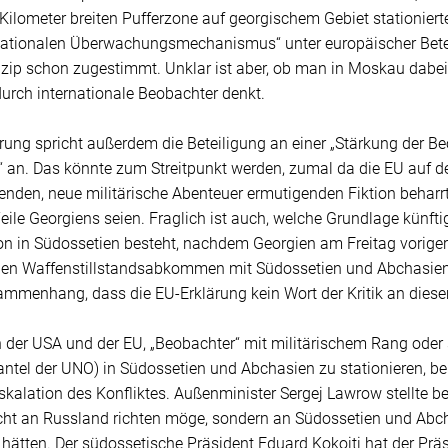
 Kilometer breiten Pufferzone auf georgischem Gebiet stationie
rnationalen Überwachungsmechanismus“ unter europäischer Betei
zip schon zugestimmt. Unklar ist aber, ob man in Moskau dabei 
urch internationale Beobachter denkt.
ärung spricht außerdem die Beteiligung an einer „Stärkung der 
 an. Das könnte zum Streitpunkt werden, zumal da die EU auf de
enden, neue militärische Abenteuer ermutigenden Fiktion beharr
ile Georgiens seien. Fraglich ist auch, welche Grundlage künfti
n in Südossetien besteht, nachdem Georgien am Freitag voriger
en Waffenstillstandsabkommen mit Südossetien und Abchasien a
mmenhang, dass die EU-Erklärung kein Wort der Kritik an diesem
 der USA und der EU, „Beobachter“ mit militärischem Rang oder 
tel der UNO) in Südossetien und Abchasien zu stationieren, be
skalation des Konfliktes. Außenminister Sergej Lawrow stellte ber
ht an Russland richten möge, sondern an Südossetien und Abcha
hätten. Der südossetische Präsident Eduard Kokoiti hat der Präs