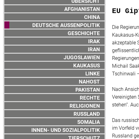
ÜBERSICHT
AFGHANISTAN
EU Gip
CHINA
DEUTSCHE AUSSENPOLITIK
Die Regieru
GESCHICHTE
Kaukasus-Kri
IRAK
akzeptable S
IRAN
geflissentli
JUGOSLAWIEN
Regierungen 
KAUKASUS
Michail Saa
LINKE
Tschinwali –
NAHOST
Nach Ansich
PAKISTAN
Vereinigten 
RECHTE
stehen“. Au
RELIGIONEN
RUSSLAND
Das russisc
SOMALIA
im Vorfeld 
INNEN- UND SOZIALPOLITIK
Russland geg
TIERSCHUTZ