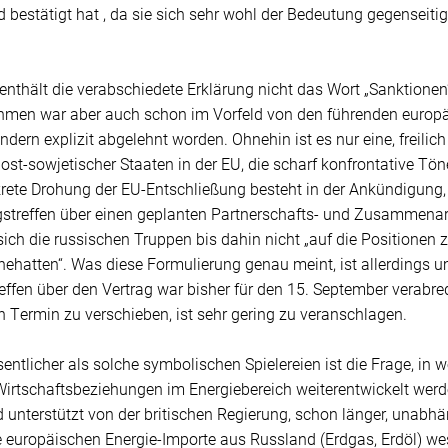
 bestätigt hat , da sie sich sehr wohl der Bedeutung gegenseiti
enthält die verabschiedete Erklärung nicht das Wort „Sanktione
men war aber auch schon im Vorfeld von den führenden europäi
ndern explizit abgelehnt worden. Ohnehin ist es nur eine, freilic
ost-sowjetischer Staaten in der EU, die scharf konfrontative Tö
krete Drohung der EU-Entschließung besteht in der Ankündigung
streffen über einen geplanten Partnerschafts- und Zusammenar
 sich die russischen Truppen bis dahin nicht „auf die Positionen
nehatten“. Was diese Formulierung genau meint, ist allerdings u
effen über den Vertrag war bisher für den 15. September verabre
 Termin zu verschieben, ist sehr gering zu veranschlagen.
sentlicher als solche symbolischen Spielereien ist die Frage, in 
Wirtschaftsbeziehungen im Energiebereich weiterentwickelt werd
unterstützt von der britischen Regierung, schon länger, unabhän
 europäischen Energie-Importe aus Russland (Erdgas, Erdöl) we