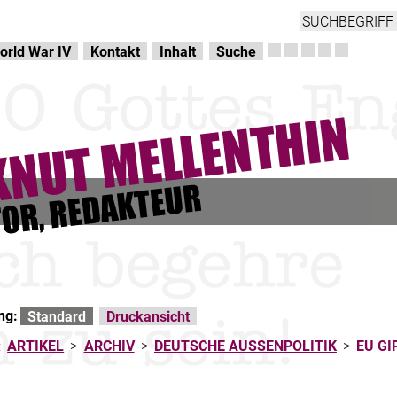
orld War IV
Kontakt
Inhalt
Suche
ng:
Standard
Druckansicht
:
ARTIKEL
>
ARCHIV
>
DEUTSCHE AUSSENPOLITIK
>
EU GI