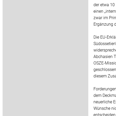
der etwa 10
einen „inte
zwar im Prin
Ergänzung d
Die EU-Erkl
Südossetien“
widersprech
Abchasien Te
OSZE-Missio
geschlossen
diesem Zusa
Forderungen
dem Deckman
neuerliche E
Wünsche nic
entscheiden 