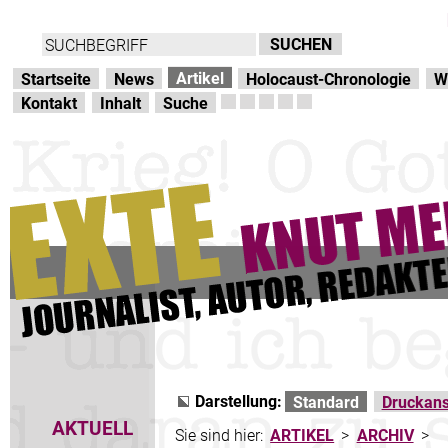
Direkt zur Hauptnavigation
zum Inhalt
Artikel
Startseite
News
Holocaust-Chronologie
W
Kontakt
Inhalt
Suche
Darstellung:
Standard
Druckans
AKTUELL
Sie sind hier:
ARTIKEL
>
ARCHIV
>