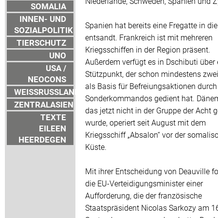
Niederlande, Schweden, Spanien und Z
SOMALIA
INNEN- UND
Spanien hat bereits eine Fregatte in di
SOZIALPOLITIK
entsandt. Frankreich ist mit mehreren
TIERSCHUTZ
Kriegsschiffen in der Region präsent.
UNO
Außerdem verfügt es in Dschibuti über
USA /
Stützpunkt, der schon mindestens zwe
NEOCONS
als Basis für Befreiungsaktionen durch
WEISSRUSSLAND
Sonderkommandos gedient hat. Dänem
ZENTRALASIEN
das jetzt nicht in der Gruppe der Acht 
TEXTE
wurde, operiert seit August mit dem
EILEEN
Kriegsschiff „Absalon“ vor der somalis
HEERDEGEN
Küste.
Mit ihrer Entscheidung von Deauville f
die EU-Verteidigungsminister einer
Aufforderung, die der französische
Staatspräsident Nicolas Sarkozy am 1