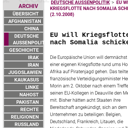
DEUTSCHE AUSSENPOLITIK
>
EU W
ARCHIV
KRIEGSFLOTTE NACH SOMALIA SCH
ÜBERSICHT
(2.10.2008)
AFGHANISTAN
CHINA
EU will Kriegsflott
DEUTSCHE
nach Somalia schick
AUSSENPOLITIK
GESCHICHTE
IRAK
Die Europäische Union will demnächst
einer eigenen Kriegsflotte rund ums Ho
IRAN
Afrika auf Piratenjagd gehen. Das teilte
JUGOSLAWIEN
französische Verteidigungsminister He
KAUKASUS
Morin am 2. Oktober nach einem Treff
LINKE
seinen EU-Kollegen in Deauville den M
NAHOST
mit. Bisher hätten acht Staaten ihre
PAKISTAN
Bereitschaft angekündigt, sich an dem
RECHTE
Unternehmen zu beteiligen: Belgien,
RELIGIONEN
Deutschland, Frankreich, Litauen, die
RUSSLAND