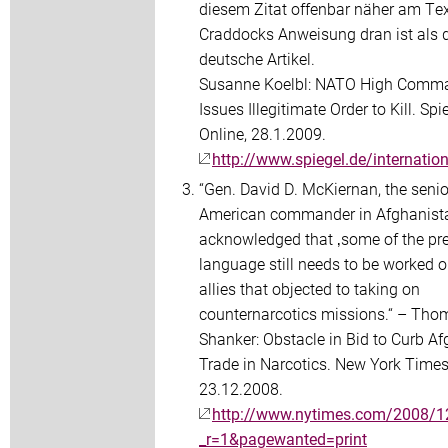
diesem Zitat offenbar näher am Te
Craddocks Anweisung dran ist als 
deutsche Artikel.
Susanne Koelbl: NATO High Comm
Issues Illegitimate Order to Kill. Spi
Online, 28.1.2009.
http://www.spiegel.de/internati
“Gen. David D. McKiernan, the senio
American commander in Afghanist
acknowledged that ‚some of the pr
language still needs to be worked o
allies that objected to taking on
counternarcotics missions.“ – Tho
Shanker: Obstacle in Bid to Curb A
Trade in Narcotics. New York Times
23.12.2008.
http://www.nytimes.com/2008/1
_r=1&pagewanted=print