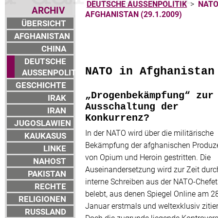
DEUTSCHE AUSSENPOLITIK
>
NATO
ARCHIV
AFGHANISTAN (29.1.2009)
ÜBERSICHT
AFGHANISTAN
CHINA
DEUTSCHE
NATO in Afghanistan
AUSSENPOLITIK
GESCHICHTE
„Drogenbekämpfung“ zur
IRAK
Ausschaltung der
IRAN
Konkurrenz?
JUGOSLAWIEN
In der NATO wird über die militärische
KAUKASUS
Bekämpfung der afghanischen Produz
LINKE
von Opium und Heroin gestritten. Die
NAHOST
Auseinandersetzung wird zur Zeit durc
PAKISTAN
interne Schreiben aus der NATO-Chefe
RECHTE
belebt, aus denen Spiegel Online am 28
RELIGIONEN
Januar erstmals und weltexklusiv zitier
RUSSLAND
Doch die zugrunde liegende Kontrovers