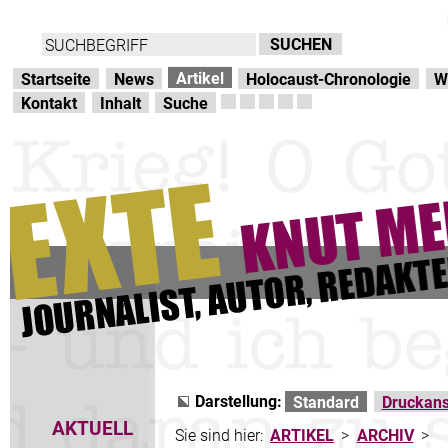
Direkt zur Hauptnavigation
zum Inhalt
Artikel
Startseite
News
Holocaust-Chronologie
W
Kontakt
Inhalt
Suche
Darstellung:
Standard
Druckans
AKTUELL
Sie sind hier:
ARTIKEL
>
ARCHIV
>