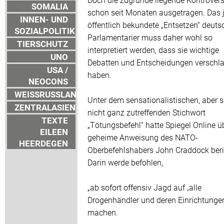
SOMALIA
schon seit Monaten ausgetragen. Das j
INNEN- UND
öffentlich bekundete „Entsetzen“ deuts
SOZIALPOLITIK
Parlamentarier muss daher wohl so
TIERSCHUTZ
interpretiert werden, dass sie wichtige
UNO
Debatten und Entscheidungen verschl
USA /
haben.
NEOCONS
WEISSRUSSLAND
Unter dem sensationalistischen, aber s
ZENTRALASIEN
nicht ganz zutreffenden Stichwort
TEXTE
„Tötungsbefehl“ hatte Spiegel Online ü
EILEEN
geheime Anweisung des NATO-
HEERDEGEN
Oberbefehlshabers John Craddock beri
Darin werde befohlen,
„ab sofort offensiv Jagd auf ‚alle
Drogenhändler und deren Einrichtungen
machen.