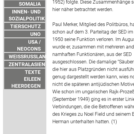
1952) folgte. Diese Zusammenhänge s
SOMALIA
hier näher betrachtet werden.
INNEN- UND
SOZIALPOLITIK
Paul Merker, Mitglied des Politbüros, h
TIERSCHUTZ
schon auf dem 3. Parteitag der SED im 
UNO
1950 seine Funktion verloren. Im Augu
USA /
wurde er, zusammen mit mehreren and
NEOCONS
namhaften Funktionären, aus der SED
WEISSRUSSLAND
ausgeschlossen. Die damalige "Säuber
ZENTRALASIEN
die hier aus Platzgründen nicht ausführ
TEXTE
genug dargestellt werden kann, wies n
EILEEN
nicht die späteren antijüdischen Motive
HEERDEGEN
Wie schon im ungarischen Rajk-Proze
(September 1949) ging es in erster Lini
Verbindungen, die die Betroffenen wäh
des Krieges zu Noel Field und seinem 
Herman unterhalten hatten. (1)