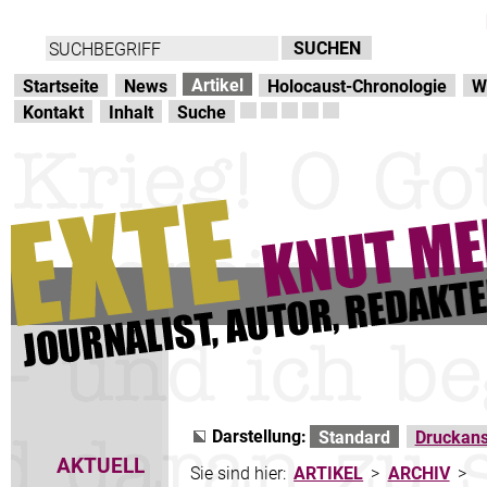
Direkt zur Hauptnavigation
zum Inhalt
Artikel
Startseite
News
Holocaust-Chronologie
W
Kontakt
Inhalt
Suche
Darstellung:
Standard
Druckans
AKTUELL
Sie sind hier:
ARTIKEL
>
ARCHIV
>