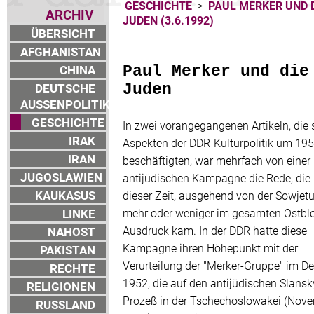
GESCHICHTE
>
PAUL MERKER UND 
ARCHIV
JUDEN (3.6.1992)
ÜBERSICHT
AFGHANISTAN
CHINA
Paul Merker und die
DEUTSCHE
Juden
AUSSENPOLITIK
GESCHICHTE
In zwei vorangegangenen Artikeln, die 
IRAK
Aspekten der DDR-Kulturpolitik um 19
IRAN
beschäftigten, war mehrfach von einer
JUGOSLAWIEN
antijüdischen Kampagne die Rede, die 
KAUKASUS
dieser Zeit, ausgehend von der Sowjetu
LINKE
mehr oder weniger im gesamten Ostbl
Ausdruck kam. In der DDR hatte diese
NAHOST
Kampagne ihren Höhepunkt mit der
PAKISTAN
Verurteilung der "Merker-Gruppe" im 
RECHTE
1952, die auf den antijüdischen Slansk
RELIGIONEN
Prozeß in der Tschechoslowakei (Nov
RUSSLAND