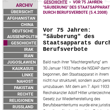
GESCHICHTE
>
VOR 75 JAHREN:
ARCHIV
"SÄUBERUNG" DES STAATSAPPARAT
ÜBERSICHT
DURCH BERUFSVERBOTE (5.4.2008)
AFGHANISTAN
CHINA
Vor 75 Jahren:
DEUTSCHE
"Säuberung" des
AUSSENPOLITIK
Staatsapparats durc
GESCHICHTE
Berufsverbote
IRAK
IRAN
JUGOSLAWIEN
Bald nach ihrer "Machtergreifung" am
30.Januar 1933 hatte die NSDAP dami
KAUKASUS
begonnen, den Staatsapparat in ihrem
LINKE
nicht nur strukturell, sondern auch pers
NAHOST
umzubauen. Mit dem am 7. April 1933
PAKISTAN
Reichskanzler Adolf Hitler unterzeichn
RECHTE
Gesetz zur Wiederherstellung des
RELIGIONEN
Berufsbeamtentums wurde eine juristi
RUSSLAND