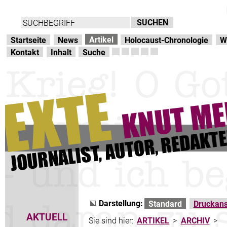
Direkt zur Hauptnavigation
zum Inhalt
Artikel
Startseite
News
Holocaust-Chronologie
W
Kontakt
Inhalt
Suche
Darstellung:
Standard
Druckans
AKTUELL
Sie sind hier:
ARTIKEL
>
ARCHIV
>