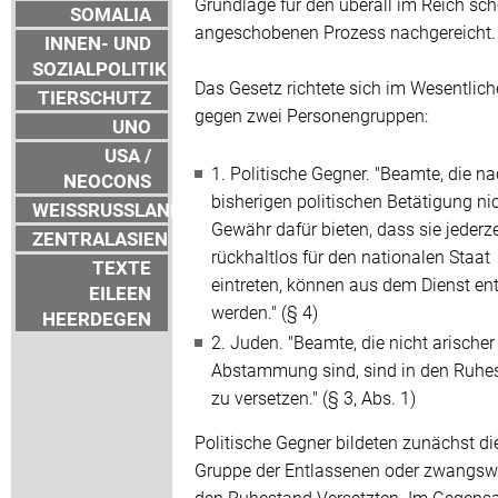
Grundlage für den überall im Reich sc
SOMALIA
angeschobenen Prozess nachgereicht.
INNEN- UND
SOZIALPOLITIK
Das Gesetz richtete sich im Wesentlic
TIERSCHUTZ
gegen zwei Personengruppen:
UNO
USA /
1. Politische Gegner. "Beamte, die na
NEOCONS
bisherigen politischen Betätigung nic
WEISSRUSSLAND
Gewähr dafür bieten, dass sie jederze
ZENTRALASIEN
rückhaltlos für den nationalen Staat
TEXTE
eintreten, können aus dem Dienst en
EILEEN
werden." (§ 4)
HEERDEGEN
2. Juden. "Beamte, die nicht arischer
Abstammung sind, sind in den Ruhe
zu versetzen." (§ 3, Abs. 1)
Politische Gegner bildeten zunächst di
Gruppe der Entlassenen oder zwangswe
den Ruhestand Versetzten. Im Gegensa