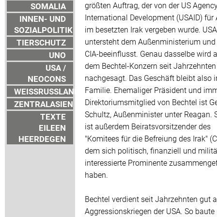
größten Auftrag, der von der US Agency
SOMALIA
International Development (USAID) für 
INNEN- UND
SOZIALPOLITIK
im besetzten Irak vergeben wurde. USA
untersteht dem Außenministerium und g
TIERSCHUTZ
CIA-beeinflusst. Genau dasselbe wird 
UNO
dem Bechtel-Konzern seit Jahrzehnten
USA /
nachgesagt. Das Geschäft bleibt also i
NEOCONS
Familie. Ehemaliger Präsident und im
WEISSRUSSLAND
Direktoriumsmitglied von Bechtel ist G
ZENTRALASIEN
Schultz, Außenminister unter Reagan. 
TEXTE
ist außerdem Beiratsvorsitzender des
EILEEN
HEERDEGEN
"Komitees für die Befreiung des Irak" (CL
dem sich politisch, finanziell und milit
interessierte Prominente zusammenge
haben.
Bechtel verdient seit Jahrzehnten gut 
Aggressionskriegen der USA. So baute 