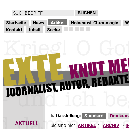
Direkt zur Hauptnavigation
zum Inhalt
Artikel
Startseite
News
Holocaust-Chronologie
W
Kontakt
Inhalt
Suche
Darstellung:
Standard
Druckans
AKTUELL
Sie sind hier:
ARTIKEL
>
ARCHIV
>
I