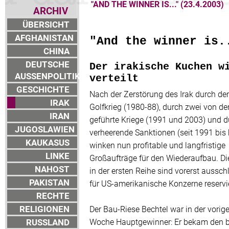
"AND THE WINNER IS..." (23.4.2003)
ARCHIV
ÜBERSICHT
AFGHANISTAN
"And the winner is.
CHINA
DEUTSCHE
Der irakische Kuchen w
AUSSENPOLITIK
verteilt
GESCHICHTE
Nach der Zerstörung des Irak durch de
IRAK
Golfkrieg (1980-88), durch zwei von d
IRAN
geführte Kriege (1991 und 2003) und d
JUGOSLAWIEN
verheerende Sanktionen (seit 1991 bis 
KAUKASUS
winken nun profitable und langfristige
LINKE
Großaufträge für den Wiederaufbau. Di
NAHOST
in der ersten Reihe sind vorerst ausschl
PAKISTAN
für US-amerikanische Konzerne reservie
RECHTE
RELIGIONEN
Der Bau-Riese Bechtel war in der vorig
RUSSLAND
Woche Hauptgewinner: Er bekam den b