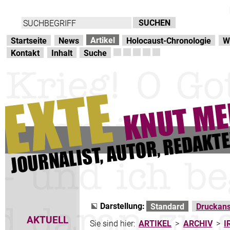
Direkt zur Hauptnavigation
zum Inhalt
Artikel
Startseite
News
Holocaust-Chronologie
W
Kontakt
Inhalt
Suche
Darstellung:
Standard
Druckans
AKTUELL
Sie sind hier:
ARTIKEL
>
ARCHIV
>
I