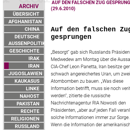
AUF DEN FALSCHEN ZUG GESPRUN
ARCHIV
(29.6.2010)
ÜBERSICHT
AFGHANISTAN
CHINA
Auf den falschen Zu
DEUTSCHE
gesprungen
AUSSENPOLITIK
GESCHICHTE
„Besorgt“ gab sich Russlands Präsident
IRAK
Medwedew am Montag über die Aussa
IRAN
CIA-Chef Leon Panetta, Iran besitze ge
JUGOSLAWIEN
schwach angereichertes Uran, um zwe
KAUKASUS
Atombomben zu bauen. „Was diese
LINKE
Information betrifft, muss sie noch verif
werden“, zitierte die russische
NAHOST
Nachrichtenagentur RIA Nowosti den
PAKISTAN
Präsidenten, „aber auf jeden Fall veran
RECHTE
solche Informationen immer zur Sorge.
RELIGIONEN
Wenn die Information der amerikanisc
RUSSLAND