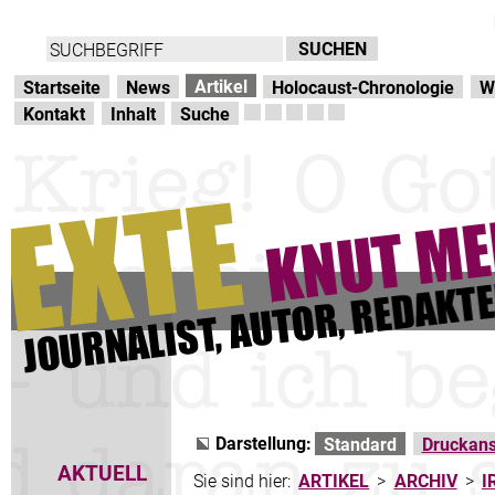
Direkt zur Hauptnavigation
zum Inhalt
Artikel
Startseite
News
Holocaust-Chronologie
W
Kontakt
Inhalt
Suche
Darstellung:
Standard
Druckans
AKTUELL
Sie sind hier:
ARTIKEL
>
ARCHIV
>
I