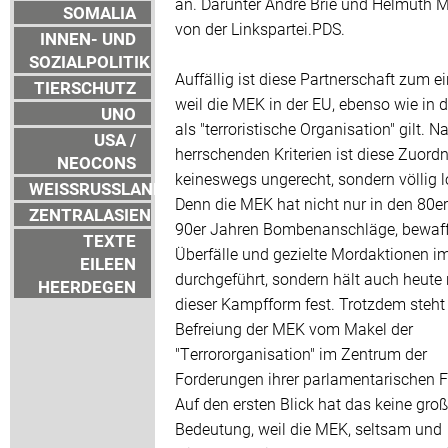
an. Darunter André Brie und Helmuth 
SOMALIA
von der Linkspartei.PDS.
INNEN- UND
SOZIALPOLITIK
Auffällig ist diese Partnerschaft zum ei
TIERSCHUTZ
weil die MEK in der EU, ebenso wie in 
UNO
als "terroristische Organisation" gilt. N
USA /
herrschenden Kriterien ist diese Zuord
NEOCONS
keineswegs ungerecht, sondern völlig l
WEISSRUSSLAND
Denn die MEK hat nicht nur in den 80e
ZENTRALASIEN
90er Jahren Bombenanschläge, bewaf
TEXTE
Überfälle und gezielte Mordaktionen im
EILEEN
durchgeführt, sondern hält auch heute
HEERDEGEN
dieser Kampfform fest. Trotzdem steht
Befreiung der MEK vom Makel der
"Terrororganisation" im Zentrum der
Forderungen ihrer parlamentarischen 
Auf den ersten Blick hat das keine gro
Bedeutung, weil die MEK, seltsam und