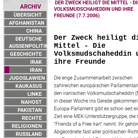
DER ZWECK HEILIGT DIE MITTEL - DI
ARCHIV
VOLKSMUDSCHAHEDDIN UND IHRE
ÜBERSICHT
FREUNDE (7.7.2006)
AFGHANISTAN
CHINA
Der Zweck heiligt d
DEUTSCHE
Mittel - Die
AUSSENPOLITIK
Volksmudschaheddin 
GESCHICHTE
ihre Freunde
IRAK
IRAN
JUGOSLAWIEN
Die enge Zusammenarbeit zwischen
zahlreichen europäischen Parlamentar
KAUKASUS
den iranischen Volksmudschaheddin (
LINKE
in dieser Woche ins Gerede gekommen
NAHOST
Europa-Parlament gibt es schon seit ei
PAKISTAN
Zeit eine MEK-Unterstützergruppe, die 
RECHTE
"Friends of a Free Iran" nennt. Ihr gehö
RELIGIONEN
Abgeordnete fast aller politischen Ric
RUSSLAND