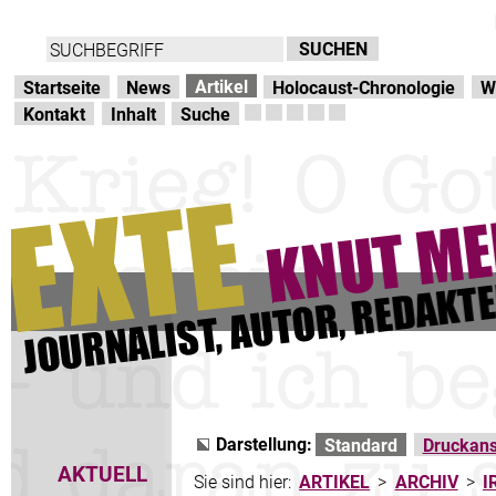
Direkt zur Hauptnavigation
zum Inhalt
Artikel
Startseite
News
Holocaust-Chronologie
W
Kontakt
Inhalt
Suche
Darstellung:
Standard
Druckans
AKTUELL
Sie sind hier:
ARTIKEL
>
ARCHIV
>
I