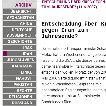
ENTSCHEIDUNG ÜBER KRIEG GEGEN
ARCHIV
ZUM JAHRESENDE? (11.6.2007)
ÜBERSICHT
AFGHANISTAN
CHINA
Entscheidung über K
DEUTSCHE
gegen Iran zum
AUSSENPOLITIK
Jahresende?
GESCHICHTE
IRAK
Der israelische Transportminister Scha
IRAN
Mofaz hat am Wochenende angedeutet
JUGOSLAWIEN
Israel und die USA Ende dieses Jahres
KAUKASUS
gemeinsam über Militärschläge gegen 
LINKE
entscheiden wollen. Mofaz, der von 20
NAHOST
Mai 2006 Verteidigungsminister war, h
zuvor in Washington Gespräche mit
PAKISTAN
hochrangigen Regierungsmitgliedern ge
RECHTE
unter anderem mit Außenministerin
RELIGIONEN
Condoleezza Rice.
RUSSLAND