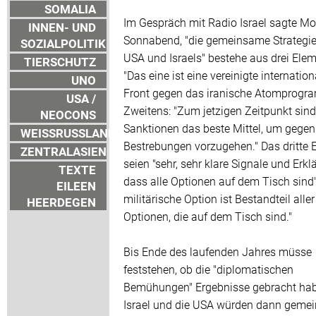
SOMALIA
Im Gespräch mit Radio Israel sagte M
INNEN- UND
Sonnabend, "die gemeinsame Strategie
SOZIALPOLITIK
USA und Israels" bestehe aus drei Ele
TIERSCHUTZ
"Das eine ist eine vereinigte internation
UNO
Front gegen das iranische Atomprogr
USA /
Zweitens: "Zum jetzigen Zeitpunkt sind
NEOCONS
Sanktionen das beste Mittel, um gegen
WEISSRUSSLAND
Bestrebungen vorzugehen." Das dritte 
ZENTRALASIEN
seien "sehr, sehr klare Signale und Erkl
TEXTE
dass alle Optionen auf dem Tisch sind"
EILEEN
militärische Option ist Bestandteil aller
HEERDEGEN
Optionen, die auf dem Tisch sind."
Bis Ende des laufenden Jahres müsse
feststehen, ob die "diplomatischen
Bemühungen" Ergebnisse gebracht ha
Israel und die USA würden dann geme