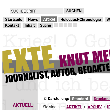
Direkt zur Hauptnavigation
zum Inhalt
Artikel
Startseite
News
Holocaust-Chronologie
W
Kontakt
Inhalt
Suche
Darstellung:
Standard
Druckans
AKTUELL
Sie sind hier:
ARTIKEL
>
ARCHIV
>
I