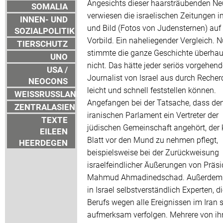
Angesichts dieser haarsträubenden Ne
SOMALIA
verwiesen die israelischen Zeitungen i
INNEN- UND
und Bild (Fotos von Judensternen) auf
SOZIALPOLITIK
Vorbild. Ein naheliegender Vergleich. N
TIERSCHUTZ
stimmte die ganze Geschichte überhau
UNO
nicht. Das hätte jeder seriös vorgehend
USA /
Journalist von Israel aus durch Recher
NEOCONS
leicht und schnell feststellen können.
WEISSRUSSLAND
Angefangen bei der Tatsache, dass d
ZENTRALASIEN
iranischen Parlament ein Vertreter der
TEXTE
jüdischen Gemeinschaft angehört, der 
EILEEN
Blatt vor den Mund zu nehmen pflegt,
HEERDEGEN
beispielsweise bei der Zurückweisung
israelfeindlicher Äußerungen von Präsi
Mahmud Ahmadinedschad. Außerdem 
in Israel selbstverständlich Experten, d
Berufs wegen alle Ereignissen im Iran 
aufmerksam verfolgen. Mehrere von i