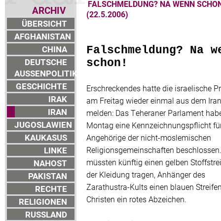
FALSCHMELDUNG? NA WENN SCHON
ARCHIV
(22.5.2006)
ÜBERSICHT
AFGHANISTAN
CHINA
Falschmeldung? Na w
DEUTSCHE
schon!
AUSSENPOLITIK
GESCHICHTE
Erschreckendes hatte die israelische P
IRAK
am Freitag wieder einmal aus dem Iran
IRAN
melden: Das Teheraner Parlament hab
JUGOSLAWIEN
Montag eine Kennzeichnungspflicht fü
KAUKASUS
Angehörige der nicht-moslemischen
LINKE
Religionsgemeinschaften beschlossen
müssten künftig einen gelben Stoffstre
NAHOST
der Kleidung tragen, Anhänger des
PAKISTAN
Zarathustra-Kults einen blauen Streife
RECHTE
Christen ein rotes Abzeichen.
RELIGIONEN
RUSSLAND