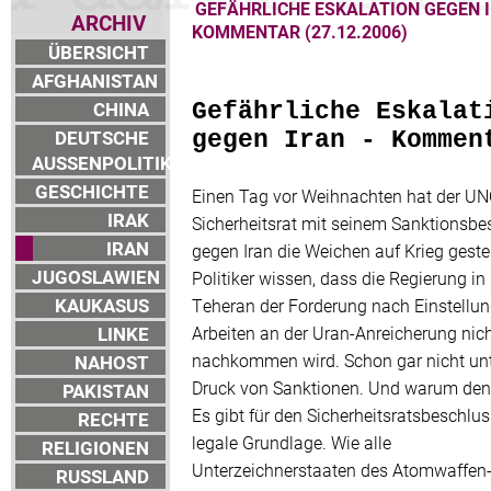
GEFÄHRLICHE ESKALATION GEGEN I
ARCHIV
KOMMENTAR (27.12.2006)
ÜBERSICHT
AFGHANISTAN
CHINA
Gefährliche Eskalat
DEUTSCHE
gegen Iran - Kommen
AUSSENPOLITIK
GESCHICHTE
Einen Tag vor Weihnachten hat der UN
IRAK
Sicherheitsrat mit seinem Sanktionsbe
IRAN
gegen Iran die Weichen auf Krieg gestel
JUGOSLAWIEN
Politiker wissen, dass die Regierung in
KAUKASUS
Teheran der Forderung nach Einstellung
LINKE
Arbeiten an der Uran-Anreicherung nic
nachkommen wird. Schon gar nicht un
NAHOST
Druck von Sanktionen. Und warum de
PAKISTAN
Es gibt für den Sicherheitsratsbeschlus
RECHTE
legale Grundlage. Wie alle
RELIGIONEN
Unterzeichnerstaaten des Atomwaffen
RUSSLAND