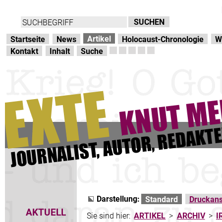
Direkt zur Hauptnavigation
zum Inhalt
Artikel
Startseite
News
Holocaust-Chronologie
W
Kontakt
Inhalt
Suche
Darstellung:
Standard
Druckans
AKTUELL
Sie sind hier:
ARTIKEL
>
ARCHIV
>
I