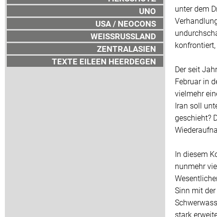
unter dem D
UNO
Verhandlungs
USA / NEOCONS
undurchscha
WEISSRUSSLAND
konfrontier
ZENTRALASIEN
TEXTE EILEEN HEERDEGEN
Der seit Jah
Februar in d
vielmehr ein
Iran soll un
geschieht? D
Wiederaufna
In diesem Ko
nunmehr vie
Wesentlichen
Sinn mit der
Schwerwasse
stark erweit