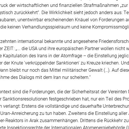
ruck der wirtschaftlichen und finanziellen Strafmaßnahmen „zu
tisch zurückkehrt“. Die Wirklichkeit sieht jedoch anders aus: Te
ubaren, unentwirrbar erscheinenden Knäuel von Forderungen a
t, die keinen Verhandlungsspielraum und keine Kompromissmögli
rzehnten international bekannte und angesehene Friedensforsche
er ZEIT: „... die USA und ihre europäischen Partner wollen nicht 
e Kapitulation des Irans in der Atomfrage – die Einstellung jegli
ter der Knute 'verkrüppelnder Sanktionen' zu Kreuze kriechen. U
ann bleibt nur noch das Mittel militärischer Gewalt (…). Auf dies
hme des Dialogs mit dem Iran nur scheitern.“
ntext sind die Forderungen, die der Sicherheitsrat der Vereinte
r Sanktionsresolutionen festgeschrieben hat, nur ein Teil des 
 verlangt: Erstens die vollständige und dauerhafte Unterbrechung
 Uran-Anreicherung zu tun haben. Zweitens die Einstellung aller
r-Reaktors in Arak zusammenhängen. Drittens die Rückkehr zu
erte Inspektionsrechte der Internationalen Atomenergiebehörde (I