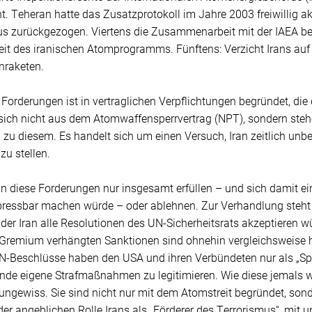
t. Teheran hatte das Zusatzprotokoll im Jahre 2003 freiwillig ak
s zurückgezogen. Viertens die Zusammenarbeit mit der IAEA bei
it des iranischen Atomprogramms. Fünftens: Verzicht Irans auf 
nraketen.
 Forderungen ist in vertraglichen Verpflichtungen begründet, die
 sich nicht aus dem Atomwaffensperrvertrag (NPT), sondern steh
zu diesem. Es handelt sich um einen Versuch, Iran zeitlich unbef
zu stellen.
n diese Forderungen nur insgesamt erfüllen – und sich damit ei
pressbar machen würde – oder ablehnen. Zur Verhandlung steht d
der Iran alle Resolutionen des UN-Sicherheitsrats akzeptieren wür
Gremium verhängten Sanktionen sind ohnehin vergleichsweise
N-Beschlüsse haben den USA und ihren Verbündeten nur als „Spr
nde eigene Strafmaßnahmen zu legitimieren. Wie diese jemals w
 ungewiss. Sie sind nicht nur mit dem Atomstreit begründet, so
 der angeblichen Rolle Irans als „Förderer des Terrorismus“, mi