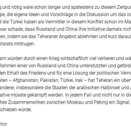
und nötig wäre schon länger und spätestens zu diesem Zeitpunkt
pe, die eigene Ideen und Vorschläge in die Diskussion um das 
d die Türkei haben als Vermittler in diesem Konflikt schon im Ma
 war schade, dass Russland und China ihre Initiative damals nic
ten, indem sie das Teheraner Angebot ablehnten und kurz darauf 
tsrats mittrugen.
rn würden durch einen Krieg wirtschaftlich viel verlieren und w
Rahmen einer von Russland und China unterstützten und geförde
en Erhalt des Friedens und für eine Lösung der politischen Vern
en – Afghanistan, Pakistan, Türkei, Irak – hat Teheran ein übe
 anderer, insbesondere die Staaten der arabischen Halbinsel un
iative müsste gekämpft werden. In jedem Fall und nicht nur in d
iches Zusammenwirken zwischen Moskau und Peking ein Signal, d
rschieben würde.
thin