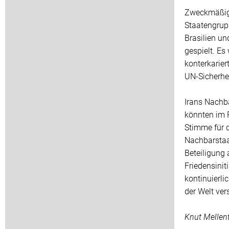
Zweckmäßig 
Staatengrup
Brasilien un
gespielt. Es
konterkarier
UN-Sicherhei
Irans Nachba
könnten im 
Stimme für d
Nachbarstaat
Beteiligung
Friedensinit
kontinuierl
der Welt ve
Knut Mellen