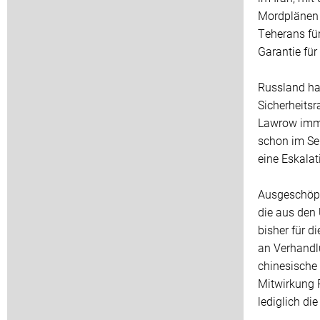
Mordplänen 
Teherans fü
Garantie für
Russland ha
Sicherheitsr
Lawrow imme
schon im Sep
eine Eskalat
Ausgeschöpft
die aus den
bisher für d
an Verhandl
chinesische 
Mitwirkung R
lediglich di