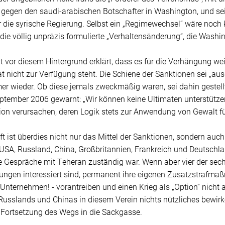
gegen den saudi-arabischen Botschafter in Washington, und sei
r die syrische Regierung. Selbst ein „Regimewechsel“ wäre noch
 die völlig unpräzis formulierte „Verhaltensänderung“, die Washi
t vor diesem Hintergrund erklärt, dass es für die Verhängung 
at nicht zur Verfügung steht. Die Schiene der Sanktionen sei „au
r wieder. Ob diese jemals zweckmäßig waren, sei dahin gestell
tember 2006 gewarnt: „Wir können keine Ultimaten unterstützen,
ion verursachen, deren Logik stets zur Anwendung von Gewalt fü
 ist überdies nicht nur das Mittel der Sanktionen, sondern auch
 USA, Russland, China, Großbritannien, Frankreich und Deutschl
ie Gespräche mit Teheran zuständig war. Wenn aber vier der sechs
ungen interessiert sind, permanent ihre eigenen Zusatzstrafm
Unternehmen! - vorantreiben und einen Krieg als „Option“ nicht 
usslands und Chinas in diesem Verein nichts nützliches bewirken
e Fortsetzung des Wegs in die Sackgasse.