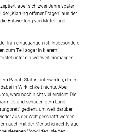
zeptiert, aber sich zwei Jahre später
 der „Klärung offener Fragen“ aus der
die Entwicklung von Mittel- und
 der Iran eingegangen ist. Insbesondere
en zum Teil sogar in klarem
ristet unter ein weltweit einmaliges
nem Pariah-Status unterwerfen, der es
abei in Wirklichkeit nichts. Aber
de, wäre noch nicht viel erreicht: Die
 harmlos und schaden dem Land
ungbrett“ gedient, um weit darüber
ieder aus der Welt geschafft werden
ndern auch mit der Menschenrechtslage
t unbewiesenen Vorwürfen wie den