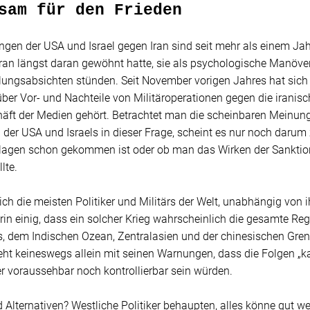
sam für den Frieden
ngen der USA und Israel gegen Iran sind seit mehr als einem Ja
ran längst daran gewöhnt hatte, sie als psychologische Manöver 
ungsabsichten stünden. Seit November vorigen Jahres hat sich 
über Vor- und Nachteile von Militäroperationen gegen die iran
häft der Medien gehört. Betrachtet man die scheinbaren Meinu
der USA und Israels in dieser Frage, scheint es nur noch darum 
agen schon gekommen ist oder ob man das Wirken der Sanktio
lte.
ich die meisten Politiker und Militärs der Welt, unabhängig von 
arin einig, dass ein solcher Krieg wahrscheinlich die gesamte R
, dem Indischen Ozean, Zentralasien und der chinesischen Gren
ht keineswegs allein mit seinen Warnungen, dass die Folgen „k
 voraussehbar noch kontrollierbar sein würden.
 Alternativen? Westliche Politiker behaupten, alles könne gut w