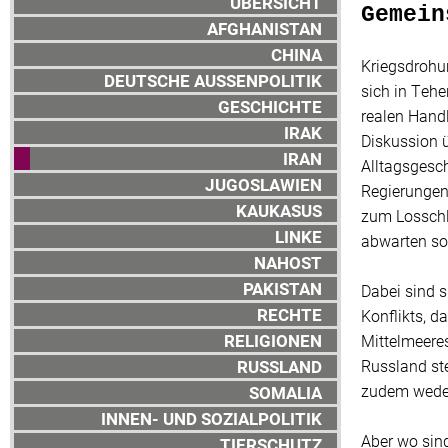
ÜBERSICHT
Gemein
AFGHANISTAN
CHINA
Kriegsdrohu
DEUTSCHE AUSSENPOLITIK
sich in Tehe
GESCHICHTE
realen Handl
IRAK
Diskussion 
IRAN
Alltagsgesc
JUGOSLAWIEN
Regierungen 
KAUKASUS
zum Losschl
LINKE
abwarten sol
NAHOST
PAKISTAN
Dabei sind s
RECHTE
Konflikts, d
RELIGIONEN
Mittelmeeres
RUSSLAND
Russland ste
zudem weder
SOMALIA
INNEN- UND SOZIALPOLITIK
Aber wo sind
TIERSCHUTZ