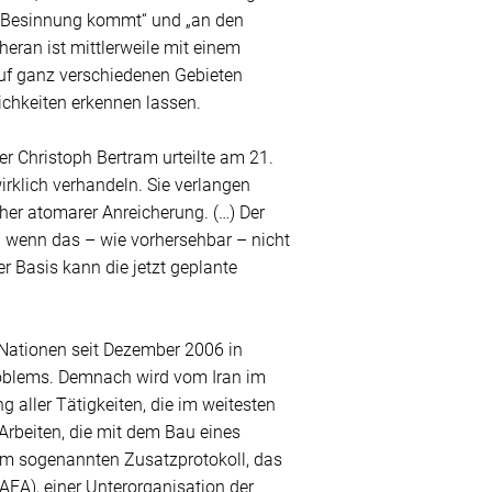
r Besinnung kommt“ und „an den
heran ist mittlerweile mit einem
uf ganz verschiedenen Gebieten
chkeiten erkennen lassen.
r Christoph Bertram urteilte am 21.
wirklich verhandeln. Sie verlangen
cher atomarer Anreicherung. (…) Der
nd wenn das – wie vorhersehbar – nicht
er Basis kann die jetzt geplante
n Nationen seit Dezember 2006 in
Problems. Demnach wird vom Iran im
 aller Tätigkeiten, die im weitesten
 Arbeiten, die mit dem Bau eines
m sogenannten Zusatzprotokoll, das
AEA), einer Unterorganisation der