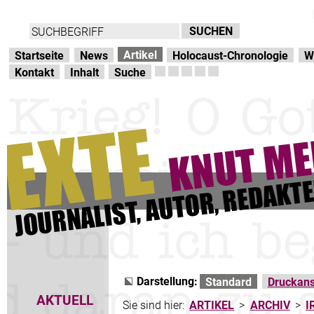
Direkt zur Hauptnavigation
zum Inhalt
Artikel
Startseite
News
Holocaust-Chronologie
W
Kontakt
Inhalt
Suche
Darstellung:
Standard
Druckans
AKTUELL
Sie sind hier:
ARTIKEL
>
ARCHIV
>
I