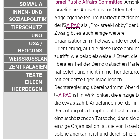
Israel Public Affairs Committee
, Ameri
SOMALIA
Israelischer Ausschuss für Öffentliche
INNEN- UND
Angelegenheiten. Im Klartext bezeichne
SOZIALPOLITIK
der
AIPAC
als „Pro-Israel-Lobby“ der 
TIERSCHUTZ
Zwar gibt es auch einige weitere
UNO
Organisationen mit etwas anderer polit
USA /
Orientierung, auf die diese Bezeichnun
NEOCONS
zutrifft, wie beispielsweise J Street, di
WEISSRUSSLAND
liberalen Teil der Demokratischen Parte
ZENTRALASIEN
nahesteht und nicht immer hundertpro
TEXTE
mit der derzeitigen israelischen
EILEEN
Rechtsregierung übereinstimmt. Aber d
HEERDEGEN
AIPAC
ist in Wirklichkeit die einzige 
die etwas zählt. Angefangen bei der, in 
Bedeutung überhaupt nicht hoch genu
einzuschätzenden Tatsache, dass sie d
einzige Organisation ist, die von Israel 
solche anerkannt ist und durch offiziel