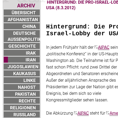
HINTERGRUND: DIE PRO-ISRAEL-LO
ARCHIV
USA (8.3.2012)
ÜBERSICHT
AFGHANISTAN
CHINA
Hintergrund: Die Pr
DEUTSCHE
Israel-Lobby der US
AUSSENPOLITIK
GESCHICHTE
In jedem Frühjahr hält der
AIPAC
sein
IRAK
„politische Konferenz“ in der US-Haupt
IRAN
Washington ab. Die Teilnahme ist für Po
JUGOSLAWIEN
fast schon Pflicht: rund zwei Drittel der
KAUKASUS
Abgeordneten und Senatoren erscheine
LINKE
Außer der alljährlichen Ansprache des
Präsidenten zur Lage der Nation gibt e
NAHOST
Ereignis, bei dem sich so viele
PAKISTAN
Kongressmitglieder sehen lassen.
RECHTE
RELIGIONEN
Die Abkürzung
AIPAC
steht für
Amer
RUSSLAND