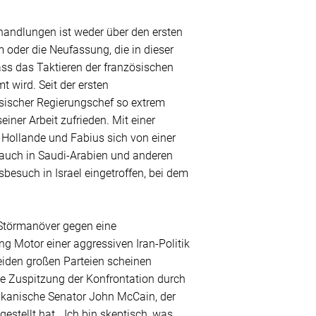
handlungen ist weder über den ersten
 oder die Neufassung, die in dieser
ass das Taktieren der französischen
 wird. Seit der ersten
ischer Regierungschef so extrem
iner Arbeit zufrieden. Mit einer
n Hollande und Fabius sich von einer
ls auch in Saudi-Arabien und anderen
besuch in Israel eingetroffen, bei dem
m Störmanöver gegen eine
g Motor einer aggressiven Iran-Politik
beiden großen Parteien scheinen
ine Zuspitzung der Konfrontation durch
likanische Senator John McCain, der
gestellt hat. „Ich bin skeptisch, was