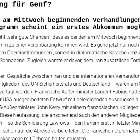
ng für Genf?
 am Mittwoch beginnenden Verhandlunge
gramm scheint ein erstes Abkommen mög
eht „sehr gute Chancen“, dass es bei den am Mittwoch beginnen
m zu einer Vereinbarung kommen wird. Es gehe jetzt nur noch d
hten Übereinstimmungen „korrekt in diplomatische Sprache umzu
onnabend. Zugleich warnte er davor, dem Iran zusätzliche For
igen Gespräche zwischen Iran und der internationalen Verhandl
itgliedern des UN-Sicherheitsrats und Deutschland – waren am
 vertagt worden. Frankreichs Außenminister Laurent Fabius hatt
er USA ausgearbeiteten Entwurf mit beleidigenden Ausdrücken a
US-Außenminister John Kerry mit seinem französischen Kollegen
 Diese Neufassung, die anscheinend auch den anderen Mitgliede
 – so die Schilderung Lawrows – den Iranern erst „in letzter Minut
 schon auf die Abreise vorbereiteten. Die iranischen Diplomaten 
cksprache mit Teheran halten müssten.