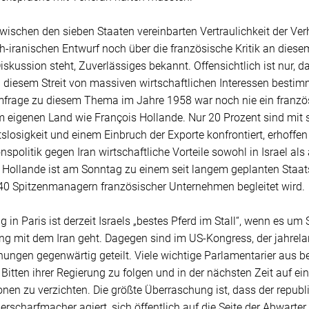
ischen den sieben Staaten vereinbarten Vertraulichkeit der Ver
-iranischen Entwurf noch über die französische Kritik an diesem
skussion steht, Zuverlässiges bekannt. Offensichtlich ist nur, d
 diesem Streit von massiven wirtschaftlichen Interessen bestimmt
rage zu diesem Thema im Jahre 1958 war noch nie ein französ
 eigenen Land wie François Hollande. Nur 20 Prozent sind mit se
slosigkeit und einem Einbruch der Exporte konfrontiert, erhoffe
nspolitik gegen Iran wirtschaftliche Vorteile sowohl in Israel a
 Hollande ist am Sonntag zu einem seit langem geplanten Staats
 40 Spitzenmanagern französischer Unternehmen begleitet wird.
g in Paris ist derzeit Israels „bestes Pferd im Stall“, wenn es u
g mit dem Iran geht. Dagegen sind im US-Kongress, der jahrelan
nungen gegenwärtig geteilt. Viele wichtige Parlamentarier aus 
 Bitten ihrer Regierung zu folgen und in der nächsten Zeit auf e
nen zu verzichten. Die größte Überraschung ist, dass der repub
erscharfmacher agiert, sich öffentlich auf die Seite der Abwarter 