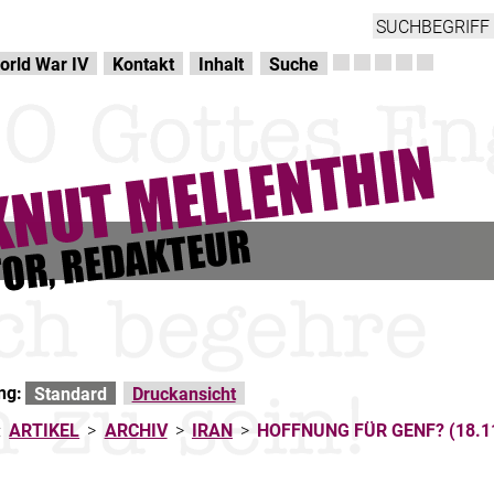
orld War IV
Kontakt
Inhalt
Suche
ng:
Standard
Druckansicht
:
ARTIKEL
>
ARCHIV
>
IRAN
>
HOFFNUNG FÜR GENF? (18.1