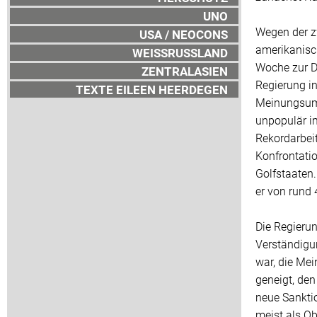
UNO
Wegen der zw
USA / NEOCONS
amerikanisch
WEISSRUSSLAND
Woche zur Di
ZENTRALASIEN
Regierung in
TEXTE EILEEN HEERDEGEN
Meinungsumf
unpopulär im
Rekordarbeit
Konfrontatio
Golfstaaten.
er von rund
Die Regierun
Verständigun
war, die Mei
geneigt, den
neue Sanktio
meist als Ob