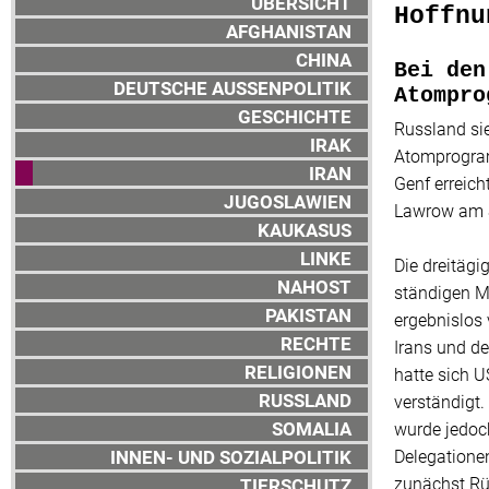
ÜBERSICHT
Hoffnu
AFGHANISTAN
CHINA
Bei den
DEUTSCHE AUSSENPOLITIK
Atompro
GESCHICHTE
Russland si
IRAK
Atomprogram
IRAN
Genf erreic
JUGOSLAWIEN
Lawrow am S
KAUKASUS
LINKE
Die dreitäg
NAHOST
ständigen M
PAKISTAN
ergebnislos
RECHTE
Irans und d
RELIGIONEN
hatte sich 
RUSSLAND
verständigt.
SOMALIA
wurde jedoch
INNEN- UND SOZIALPOLITIK
Delegationen
zunächst Rü
TIERSCHUTZ