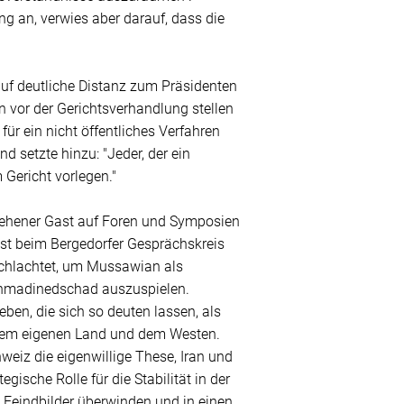
g an, verwies aber darauf, dass die
f deutliche Distanz zum Präsidenten
 vor der Gerichtsverhandlung stellen
 für ein nicht öffentliches Verfahren
d setzte hinzu: "Jeder, der ein
 Gericht vorlegen."
sehener Gast auf Foren und Symposien
st beim Bergedorfer Gesprächskreis
schlachtet, um Mussawian als
 Ahmadinedschad auszuspielen.
n, die sich so deuten lassen, als
n dem eigenen Land und dem Westen.
weiz die eigenwillige These, Iran und
gische Rolle für die Stabilität in der
 Feindbilder überwinden und in einen