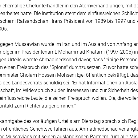
r ehemalige Chefunterhändler in den Atomverhandlungen, mit 
beitet hatte. Die Institution steht dem einflussreichen Schlich
aschemi Rafsandschani, Irans Präsident von 1989 bis 1997 und
005.
 gegen Mussawian wurde im Iran und im Ausland von Anfang a
folger im Präsidentenamt, Mohammad Khatami (1997-2005) inter
gen Urteils warnte Ahmadinedschad davor, dass "einige Personen
 einen Freispruch des "Spions" durchzusetzen. Zuvor hatte sch
sminister Gholam Hossein Mohseni Ejei öffentlich bekräftigt, 
 des Landesverrats schuldig sei: "Er hat Informationen an Auslä
tschaft, im Widerspruch zu den Interessen und zur Sicherheit des
nflussreiche Leute, die seinen Freispruch wollen. Die, die wolle
ontakt zum Richter aufgenommen."
kanntgabe des vorläufigen Urteils am Dienstag sprach sich Re
in öffentliches Gerichtsverfahren aus. Ahmadinedschad verlangt
he Mussavians mit seinen ausländischen Partnern, "um alle Mi