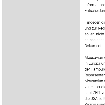
Informations
Entscheidung
Hingegen gi
und zur Regi
sollen, nich
entschieden.
Dokument hat
Mousavian w
in Europa u
der Hamburg
Repräsentan
Mousavian w
verteile er 
Laut ZEIT vo
die USA soll
Region spie