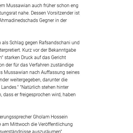
dem Mussawian auch früher schon eng
tungsrat nahe. Dessen Vorsitzender ist
 Ahmadinedschads Gegner in der
n als Schlag gegen Rafsandschani und
pretiert. Kurz vor der Bekanntgabe
" starken Druck auf das Gericht
on der für das Verfahren zuständige
dass Mussawian nach Auffassung seines
nder weitergegeben, darunter die
 Landes." "Natürlich stehen hinter
n, dass er freigesprochen wird, haben
gierungssprecher Gholam Hossein
e am Mittwoch die Veröffentlichung
ssverständnisse auszuräumen".