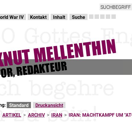
orld War IV
Kontakt
Inhalt
Suche
ng:
Standard
Druckansicht
:
ARTIKEL
>
ARCHIV
>
IRAN
>
IRAN: MACHTKAMPF UM "ATO