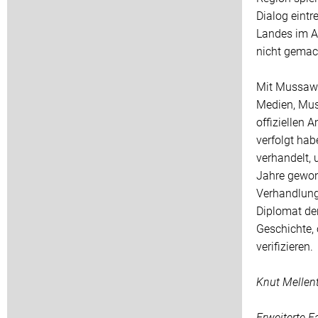
Dialog eintr
Landes im At
nicht gemac
Mit Mussawi
Medien, Mus
offiziellen 
verfolgt hab
verhandelt,
Jahre gewon
Verhandlungs
Diplomat der
Geschichte, 
verifizieren.
Knut Mellen
Erweiterte 