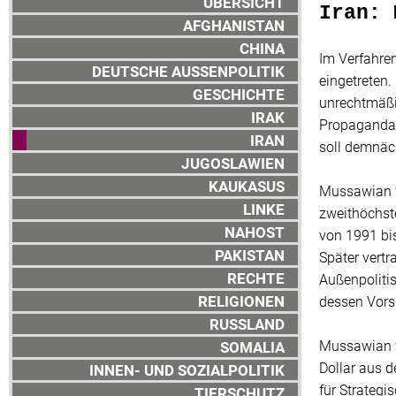
ÜBERSICHT
Iran: 
AFGHANISTAN
CHINA
Im Verfahre
DEUTSCHE AUSSENPOLITIK
eingetreten
GESCHICHTE
unrechtmäßi
IRAK
Propaganda 
IRAN
soll demnäc
JUGOSLAWIEN
KAUKASUS
Mussawian w
LINKE
zweithöchst
NAHOST
von 1991 bi
PAKISTAN
Später vertr
RECHTE
Außenpolitis
RELIGIONEN
dessen Vor
RUSSLAND
Mussawian w
SOMALIA
Dollar aus d
INNEN- UND SOZIALPOLITIK
für Strateg
TIERSCHUTZ