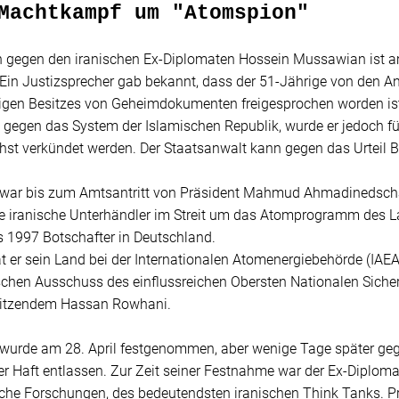
Machtkampf um "Atomspion"
n gegen den iranischen Ex-Diplomaten Hossein Mussawian ist a
. Ein Justizsprecher gab bekannt, dass der 51-Jährige von den 
gen Besitzes von Geheimdokumenten freigesprochen worden ist.
gegen das System der Islamischen Republik, wurde er jedoch fü
hst verkündet werden. Der Staatsanwalt kann gegen das Urteil B
ar bis zum Amtsantritt von Präsident Mahmud Ahmadinedscha
e iranische Unterhändler im Streit um das Atomprogramm des L
s 1997 Botschafter in Deutschland.
at er sein Land bei der Internationalen Atomenergiebehörde (IAEA
chen Ausschuss des einflussreichen Obersten Nationalen Sicherh
sitzendem Hassan Rowhani.
urde am 28. April festgenommen, aber wenige Tage später geg
er Haft entlassen. Zur Zeit seiner Festnahme war der Ex-Diplomat
ische Forschungen, des bedeutendsten iranischen Think Tanks. P