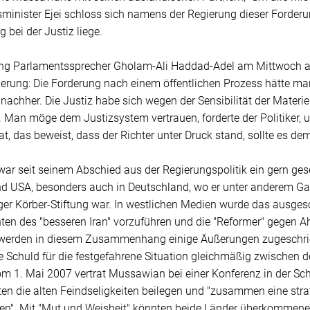
minister Ejei schloss sich namens der Regierung dieser Forderun
 bei der Justiz liege.
ng Parlamentssprecher Gholam-Ali Haddad-Adel am Mittwoch au
erung: Die Forderung nach einem öffentlichen Prozess hätte man
t nachher. Die Justiz habe sich wegen der Sensibilität der Materie
 Man möge dem Justizsystem vertrauen, forderte der Politiker, un
, das beweist, dass der Richter unter Druck stand, sollte es dem
ar seit seinem Abschied aus der Regierungspolitik ein gern ge
nd USA, besonders auch in Deutschland, wo er unter anderem Ga
er Körber-Stiftung war. In westlichen Medien wurde das ausge
ten des "besseren Iran" vorzuführen und die "Reformer" gegen
erden in diesem Zusammenhang einige Äußerungen zugeschriebe
die Schuld für die festgefahrene Situation gleichmäßig zwische
m 1. Mai 2007 vertrat Mussawian bei einer Konferenz in der Sch
ten die alten Feindseligkeiten beilegen und "zusammen eine strate
len". Mit "Mut und Weisheit" könnten beide Länder überkommene