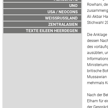
Rowhani, de
UNO
zusammengear
USA / NEOCONS
Ali Akbar H
WEISSRUSSLAND
Stichwahl 2
ZENTRALASIEN
TEXTE EILEEN HEERDEGEN
Die Anklage
dessen Nach
des vorläufi
ausübten, um
Information
Ministeriums
britische Bo
Mussawian ei
mehrmals K
Nach der Be
Elham für e
der Gespräc