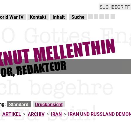
orld War IV
Kontakt
Inhalt
Suche
ng:
Standard
Druckansicht
:
ARTIKEL
>
ARCHIV
>
IRAN
>
IRAN UND RUSSLAND DEMO