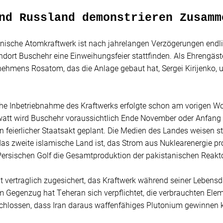
nd Russland demonstrieren Zusamm
ranische Atomkraftwerk ist nach jahrelangen Verzögerungen e
dort Buschehr eine Einweihungsfeier stattfinden. Als Ehrengäs
nehmens Rosatom, das die Anlage gebaut hat, Sergei Kirijenko, 
che Inbetriebnahme des Kraftwerks erfolgte schon am vorigen W
tt wird Buschehr voraussichtlich Ende November oder Anfang 
 feierlicher Staatsakt geplant. Die Medien des Landes weisen st
as zweite islamische Land ist, das Strom aus Nuklearenergie pro
rsischen Golf die Gesamtproduktion der pakistanischen Reaktor
 vertraglich zugesichert, das Kraftwerk während seiner Lebens
m Gegenzug hat Teheran sich verpflichtet, die verbrauchten Elem
chlossen, dass Iran daraus waffenfähiges Plutonium gewinnen 