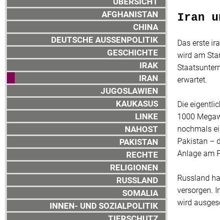
ÜBERSICHT
AFGHANISTAN
Iran u
CHINA
DEUTSCHE AUSSENPOLITIK
Das erste i
GESCHICHTE
wird am Stan
IRAK
Staatsunter
IRAN
erwartet.
JUGOSLAWIEN
KAUKASUS
Die eigentli
LINKE
1000 Megawa
NAHOST
nochmals ein
Pakistan – d
PAKISTAN
Anlage am Pe
RECHTE
RELIGIONEN
Russland hat
RUSSLAND
versorgen. I
SOMALIA
wird ausges
INNEN- UND SOZIALPOLITIK
TIERSCHUTZ