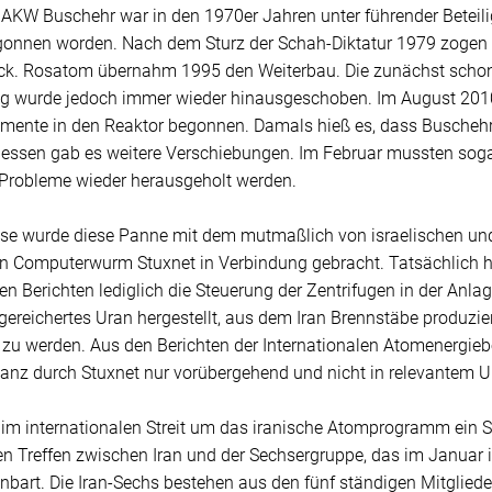
 AKW Buschehr war in den 1970er Jahren unter führender Betei
onnen worden. Nach dem Sturz der Schah-Diktatur 1979 zogen s
ück. Rosatom übernahm 1995 den Weiterbau. Die zunächst schon
ung wurde jedoch immer wieder hinausgeschoben. Im August 2010
emente in den Reaktor begonnen. Damals hieß es, dass Buscheh
ttdessen gab es weitere Verschiebungen. Im Februar mussten so
 Probleme wieder herausgeholt werden.
se wurde diese Panne mit dem mutmaßlich von israelischen und
n Computerwurm Stuxnet in Verbindung gebracht. Tatsächlich ha
n Berichten lediglich die Steuerung der Zentrifugen in der Anlag
reichertes Uran hergestellt, aus dem Iran Brennstäbe produzier
zu werden. Aus den Berichten der Internationalen Atomenergiebe
tanz durch Stuxnet nur vorübergehend und nicht in relevantem 
 im internationalen Streit um das iranische Atomprogramm ein S
ten Treffen zwischen Iran und der Sechsergruppe, das im Januar i
nbart. Die Iran-Sechs bestehen aus den fünf ständigen Mitgliede