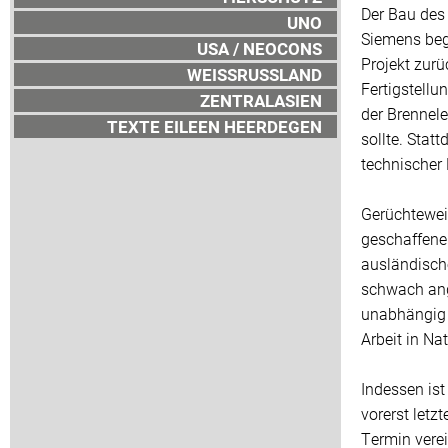
Der Bau des
UNO
Siemens beg
USA / NEOCONS
Projekt zur
WEISSRUSSLAND
Fertigstell
ZENTRALASIEN
der Brennel
TEXTE EILEEN HEERDEGEN
sollte. Sta
technischer
Gerüchtewei
geschaffene
ausländische
schwach ange
unabhängig 
Arbeit in Na
Indessen ist
vorerst letz
Termin verei