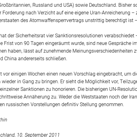
Großbritannien, Russland und USA) sowie Deutschland. Bisher s
r Forderung nach Verzicht auf eine eigene Uran-Anreicherung – z
rstaaten des Atomwaffensperrvertrags unstrittig berechtigt ist
 hat der Sicherheitsrat vier Sanktionsresolutionen verabschiedet 
ne Frist von 90 Tagen eingeräumt wurde, sind neue Gespräche im 
nen haben, lässt auf zunehmende Meinungsverschiedenheiten zw
d China andererseits schließen.
t vor einigen Wochen einen neuen Vorschlag eingebracht, um d
 wieder in Gang zu bringen. Er sieht die Möglichkeit vor, Teilzu
inzelner Sanktionen zu honorieren. Die bisherigen UN-Resolution
chrittweise Annäherung zu. Weder die Weststaaten noch der Iran
en russischen Vorstellungen definitiv Stellung genommen.
thin
chland, 10. September 2011