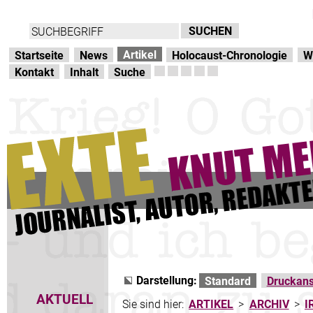
Direkt zur Hauptnavigation
zum Inhalt
Artikel
Startseite
News
Holocaust-Chronologie
W
Kontakt
Inhalt
Suche
Darstellung:
Standard
Druckans
AKTUELL
Sie sind hier:
ARTIKEL
>
ARCHIV
>
I