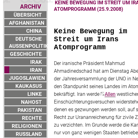
KEINE BEWEGUNG IM STREIT UM IR
ARCHIV
ATOMPROGRAMM (25.9.2008)
ÜBERSICHT
AFGHANISTAN
CHINA
Keine Bewegung im
DEUTSCHE
Streit um Irans
AUSSENPOLITIK
Atomprogramm
GESCHICHTE
IRAK
Der iranische Präsident Mahmud
IRAN
Ahmadinedschad hat am Dienstag Abe
JUGOSLAWIEN
der Jahresversammlung der UNO in N
KAUKASUS
den Standpunkt seines Landes im Atom
LINKE
bekräftigt. Iran werde
Allen
westliche
NAHOST
Einschüchterungsversuchen widerstehe
denen es gezwungen werden soll, auf s
PAKISTAN
Recht zur Urananreicherung für zivile
RECHTE
zu verzichten. Im Grunde werde die K
RELIGIONEN
nur von ganz wenigen Staaten betriebe
RUSSLAND