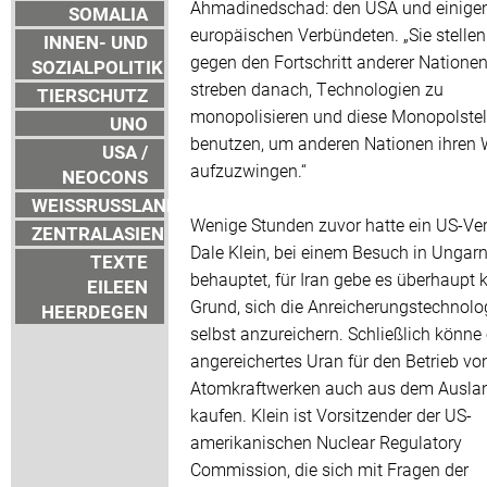
Ahmadinedschad: den USA und einigen
SOMALIA
europäischen Verbündeten. „Sie stellen
INNEN- UND
gegen den Fortschritt anderer Natione
SOZIALPOLITIK
streben danach, Technologien zu
TIERSCHUTZ
monopolisieren und diese Monopolstel
UNO
benutzen, um anderen Nationen ihren 
USA /
aufzuzwingen.“
NEOCONS
WEISSRUSSLAND
Wenige Stunden zuvor hatte ein US-Vert
ZENTRALASIEN
Dale Klein, bei einem Besuch in Ungar
TEXTE
behauptet, für Iran gebe es überhaupt 
EILEEN
Grund, sich die Anreicherungstechnolo
HEERDEGEN
selbst anzureichern. Schließlich könne
angereichertes Uran für den Betrieb vo
Atomkraftwerken auch aus dem Ausla
kaufen. Klein ist Vorsitzender der US-
amerikanischen Nuclear Regulatory
Commission, die sich mit Fragen der