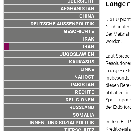
ÜBERSICHT
Langer
AFGHANISTAN
CHINA
Die EU plant
DEUTSCHE AUSSENPOLITIK
Nachrichtenm
GESCHICHTE
Der Maßnahm
IRAK
worden.
IRAN
JUGOSLAWIEN
Laut Spiegel
KAUKASUS
Resolutionen
LINKE
Energiesekto
NAHOST
insbesondere
PAKISTAN
diesen Bere
RECHTE
abhalten, in
RELIGIONEN
Sprit-Impor
RUSSLAND
der Erdölför
SOMALIA
In dem EU-P
INNEN- UND SOZIALPOLITIK
Kreditkreisl
TIERSCHUTZ