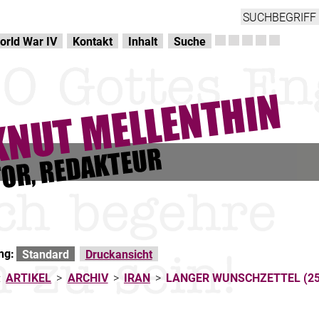
orld War IV
Kontakt
Inhalt
Suche
ng:
Standard
Druckansicht
:
ARTIKEL
>
ARCHIV
>
IRAN
>
LANGER WUNSCHZETTEL (25