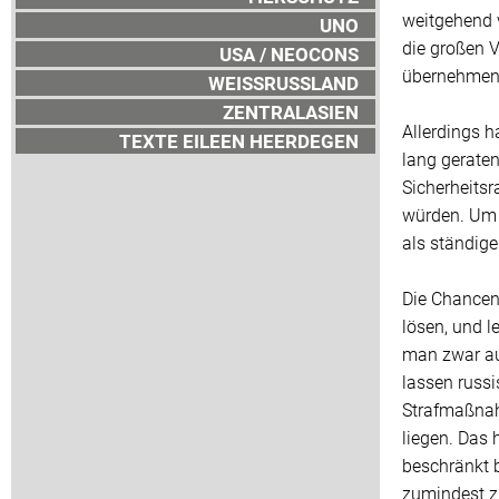
weitgehend 
UNO
die großen V
USA / NEOCONS
übernehmen.
WEISSRUSSLAND
ZENTRALASIEN
Allerdings h
TEXTE EILEEN HEERDEGEN
lang gerate
Sicherheits
würden. Um 
als ständige
Die Chancen 
lösen, und l
man zwar au
lassen russi
Strafmaßnahm
liegen. Das 
beschränkt 
zumindest zu