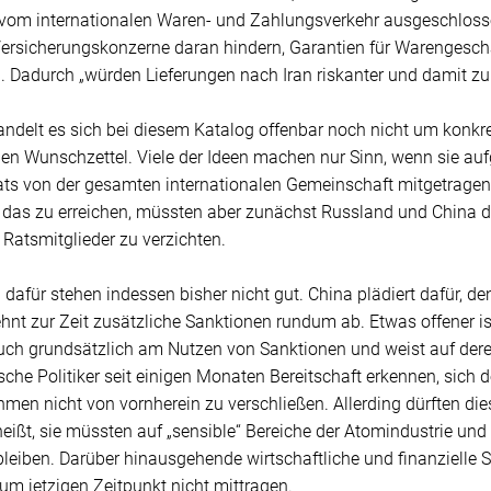
vom internationalen Waren- und Zahlungsverkehr ausgeschlosse
ersicherungskonzerne daran hindern, Garantien für Warengeschä
 Dadurch „würden Lieferungen nach Iran riskanter und damit zum
andelt es sich bei diesem Katalog offenbar noch nicht um konkr
nen Wunschzettel. Viele der Ideen machen nur Sinn, wenn sie au
rats von der gesamten internationalen Gemeinschaft mitgetragen
das zu erreichen, müssten aber zunächst Russland und China da
 Ratsmitglieder zu verzichten.
dafür stehen indessen bisher nicht gut. China plädiert dafür, d
ehnt zur Zeit zusätzliche Sanktionen rundum ab. Etwas offener ist
ch grundsätzlich am Nutzen von Sanktionen und weist auf deren
sche Politiker seit einigen Monaten Bereitschaft erkennen, sich 
en nicht von vornherein zu verschließen. Allerding dürften dies
heißt, sie müssten auf „sensible“ Bereiche der Atomindustrie und
bleiben. Darüber hinausgehende wirtschaftliche und finanzielle
m jetzigen Zeitpunkt nicht mittragen.