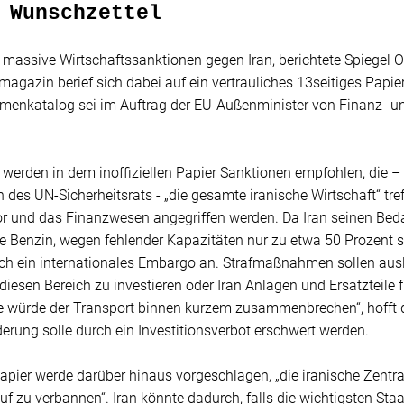
 Wunschzettel
 massive Wirtschaftssanktionen gegen Iran, berichtete Spiegel 
agazin berief sich dabei auf ein vertrauliches 13seitiges Papie
enkatalog sei im Auftrag der EU-Außenminister von Finanz- u
 werden in dem inoffiziellen Papier Sanktionen empfohlen, die – 
 des UN-Sicherheitsrats - „die gesamte iranische Wirtschaft“ tref
r und das Finanzwesen angegriffen werden. Da Iran seinen Beda
 Benzin, wegen fehlender Kapazitäten nur zu etwa 50 Prozent se
ich ein internationales Embargo an. Strafmaßnahmen sollen a
 diesen Bereich zu investieren oder Iran Anlagen und Ersatzteile f
te würde der Transport binnen kurzem zusammenbrechen“, hofft d
derung solle durch ein Investitionsverbot erschwert werden.
apier werde darüber hinaus vorgeschlagen, „die iranische Zent
auf zu verbannen“. Iran könnte dadurch, falls die wichtigsten St