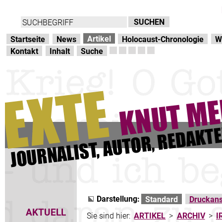
Direkt zur Hauptnavigation
zum Inhalt
Artikel
Startseite
News
Holocaust-Chronologie
W
Kontakt
Inhalt
Suche
Darstellung:
Standard
Druckans
AKTUELL
Sie sind hier:
ARTIKEL
>
ARCHIV
>
I