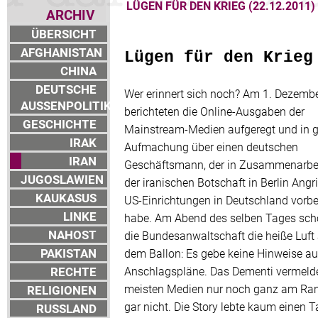
LÜGEN FÜR DEN KRIEG (22.12.2011)
ARCHIV
ÜBERSICHT
AFGHANISTAN
Lügen für den Krieg
CHINA
DEUTSCHE
Wer erinnert sich noch? Am 1. Dezemb
AUSSENPOLITIK
berichteten die Online-Ausgaben der
GESCHICHTE
Mainstream-Medien aufgeregt und in g
IRAK
Aufmachung über einen deutschen
IRAN
Geschäftsmann, der in Zusammenarbei
JUGOSLAWIEN
der iranischen Botschaft in Berlin Angri
KAUKASUS
US-Einrichtungen in Deutschland vorbe
LINKE
habe. Am Abend des selben Tages scho
NAHOST
die Bundesanwaltschaft die heiße Luft
PAKISTAN
dem Ballon: Es gebe keine Hinweise au
RECHTE
Anschlagspläne. Das Dementi vermelde
meisten Medien nur noch ganz am Ra
RELIGIONEN
gar nicht. Die Story lebte kaum einen T
RUSSLAND