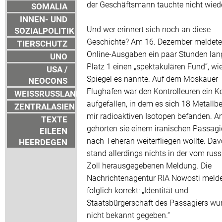
der Geschäftsmann tauchte nicht wiede
SOMALIA
INNEN- UND
Und wer erinnert sich noch an diese
SOZIALPOLITIK
Geschichte? Am 16. Dezember meldete
TIERSCHUTZ
Online-Ausgaben ein paar Stunden lan
UNO
Platz 1 einen „spektakulären Fund“, wie
USA /
Spiegel es nannte. Auf dem Moskauer
NEOCONS
Flughafen war den Kontrolleuren ein Ko
WEISSRUSSLAND
aufgefallen, in dem es sich 18 Metallbe
ZENTRALASIEN
mir radioaktiven Isotopen befanden. A
TEXTE
gehörten sie einem iranischen Passagie
EILEEN
nach Teheran weiterfliegen wollte. Da
HEERDEGEN
stand allerdings nichts in der vom rus
Zoll herausgegebenen Meldung. Die
Nachrichtenagentur RIA Nowosti meld
folglich korrekt: „Identität und
Staatsbürgerschaft des Passagiers wu
nicht bekannt gegeben.“