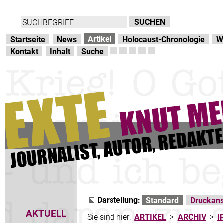
Direkt zur Hauptnavigation
zum Inhalt
Artikel
Startseite
News
Holocaust-Chronologie
W
Kontakt
Inhalt
Suche
Darstellung:
Standard
Druckans
AKTUELL
Sie sind hier:
ARTIKEL
>
ARCHIV
>
I