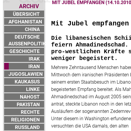
MIT JUBEL EMPFANGEN (14.10.2010
ARCHIV
ÜBERSICHT
AFGHANISTAN
Mit Jubel empfangen
CHINA
DEUTSCHE
Die libanesischen Schi
AUSSENPOLITIK
feiern Ahmadinedschad.
GESCHICHTE
pro-westlichen Kräfte 
weniger begeistert.
IRAK
IRAN
Mehrere Zehntausend Menschen habe
JUGOSLAWIEN
Mittwoch dem iranischen Präsidenten 
KAUKASUS
seinem ersten Staatsbesuch im Libano
LINKE
begeisterten Empfang bereitet. Als M
NAHOST
Ahmadinedschad im August 2005 sei
antrat, steckte Libanon noch in den let
PAKISTAN
Ausläufern der sogenannten Zedernrev
RECHTE
Unter diesem in Washington erfundenen
RELIGIONEN
versuchten die USA damals, den alten
RUSSLAND