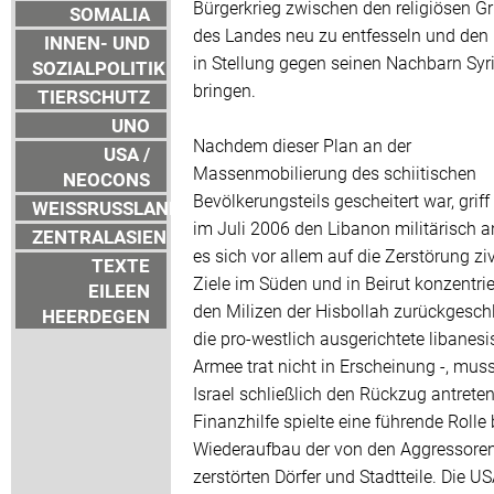
Bürgerkrieg zwischen den religiösen G
SOMALIA
des Landes neu zu entfesseln und den
INNEN- UND
in Stellung gegen seinen Nachbarn Syr
SOZIALPOLITIK
bringen.
TIERSCHUTZ
UNO
Nachdem dieser Plan an der
USA /
Massenmobilierung des schiitischen
NEOCONS
Bevölkerungsteils gescheitert war, griff 
WEISSRUSSLAND
im Juli 2006 den Libanon militärisch a
ZENTRALASIEN
es sich vor allem auf die Zerstörung ziv
TEXTE
Ziele im Süden und in Beirut konzentrie
EILEEN
den Milizen der Hisbollah zurückgesch
HEERDEGEN
die pro-westlich ausgerichtete libanes
Armee trat nicht in Erscheinung -, mus
Israel schließlich den Rückzug antreten
Finanzhilfe spielte eine führende Rolle
Wiederaufbau der von den Aggressore
zerstörten Dörfer und Stadtteile. Die US