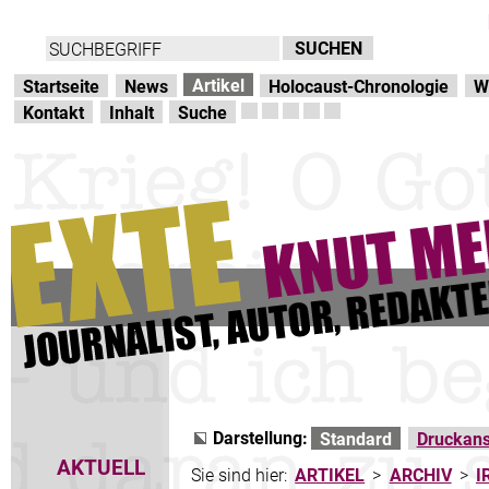
Direkt zur Hauptnavigation
zum Inhalt
Artikel
Startseite
News
Holocaust-Chronologie
W
Kontakt
Inhalt
Suche
Darstellung:
Standard
Druckans
AKTUELL
Sie sind hier:
ARTIKEL
>
ARCHIV
>
I