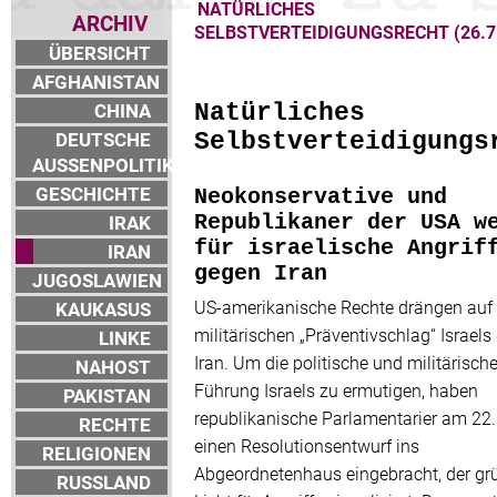
NATÜRLICHES
ARCHIV
SELBSTVERTEIDIGUNGSRECHT (26.7
ÜBERSICHT
AFGHANISTAN
CHINA
Natürliches
DEUTSCHE
Selbstverteidigungs
AUSSENPOLITIK
GESCHICHTE
Neokonservative und
IRAK
Republikaner der USA w
für israelische Angrif
IRAN
gegen Iran
JUGOSLAWIEN
US-amerikanische Rechte drängen auf
KAUKASUS
militärischen „Präventivschlag“ Israels
LINKE
Iran. Um die politische und militärisch
NAHOST
Führung Israels zu ermutigen, haben
PAKISTAN
republikanische Parlamentarier am 22.
RECHTE
einen Resolutionsentwurf ins
RELIGIONEN
Abgeordnetenhaus eingebracht, der gr
RUSSLAND