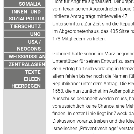
Licht für Angriffe signalisiert. Der ursp
SOMALIA
vom texanischen Abgeordneten Louie
INNEN- UND
initiierte Antrag trägt mittlerweile 47
SOZIALPOLITIK
Unterschriften. Zur Zeit sind die Repub
TIERSCHUTZ
im Abgeordnetenhaus, das 435 Sitze ha
UNO
178 Mitgliedern vertreten.
USA /
NEOCONS
Gohmert hatte schon im März begonne
WEISSRUSSLAND
Unterstützer für seinen Entwurf zu sa
ZENTRALASIEN
Sein Erfolg hält sich vorläufig in Grenz
TEXTE
allem fehlen bisher noch die Namen fü
EILEEN
Republikaner unter dem Antrag. Die Re
HEERDEGEN
1553, die nun zunächst im Außenpolit
Ausschuss behandelt werden muss, ha
voraussichtlich keine Chance, eine Meh
finden. In erster Linie liegt ihr Zweck da
Diskussion voranzutreiben und die Idee
israelischen „Präventivschlags“ verstärk