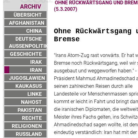
OHNE RÜCKWÄRTSGANG UND BREM
ARCHIV
(5.3.2007)
ÜBERSICHT
AFGHANISTAN
CHINA
Ohne Rückwärtsgang 
DEUTSCHE
Bremse
AUSSENPOLITIK
GESCHICHTE
"Irans Atom-Zug rast vorwärts. Er hat 
IRAK
Bremse noch Rückwärtsgang, weil wir 
IRAN
ausgebaut und weggeworfen haben." 
JUGOSLAWIEN
Präsident Mahmud Ahmadinedschad 
KAUKASUS
seinen zahlreichen Reisen durch alle
LINKE
Landesteile vor Menschenmassen spric
kommt er leicht in Fahrt und bringt dam
NAHOST
die iranischen Diplomaten, die weltweit
PAKISTAN
Meister ihres Fachs gelten, ins Schwit
RECHTE
Ahmadinedschad sagen wollte, ist de
RELIGIONEN
eindeutig verständlich: Iran hat mit der
RUSSLAND