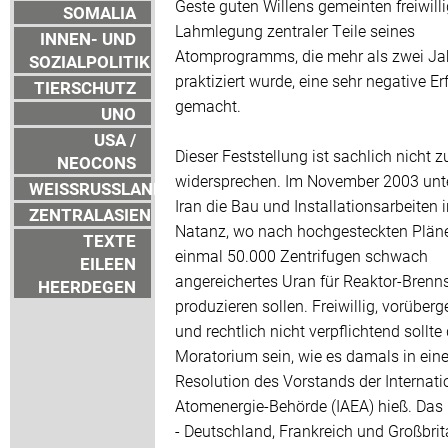
Geste guten Willens gemeinten freiwill
SOMALIA
Lahmlegung zentraler Teile seines
INNEN- UND
Atomprogramms, die mehr als zwei Ja
SOZIALPOLITIK
praktiziert wurde, eine sehr negative E
TIERSCHUTZ
gemacht.
UNO
USA /
Dieser Feststellung ist sachlich nicht z
NEOCONS
widersprechen. Im November 2003 unt
WEISSRUSSLAND
Iran die Bau und Installationsarbeiten 
ZENTRALASIEN
Natanz, wo nach hochgesteckten Plän
TEXTE
einmal 50.000 Zentrifugen schwach
EILEEN
angereichertes Uran für Reaktor-Brenn
HEERDEGEN
produzieren sollen. Freiwillig, vorüber
und rechtlich nicht verpflichtend sollte
Moratorium sein, wie es damals in eine
Resolution des Vorstands der Internati
Atomenergie-Behörde (IAEA) hieß. Das 
- Deutschland, Frankreich und Großbrit