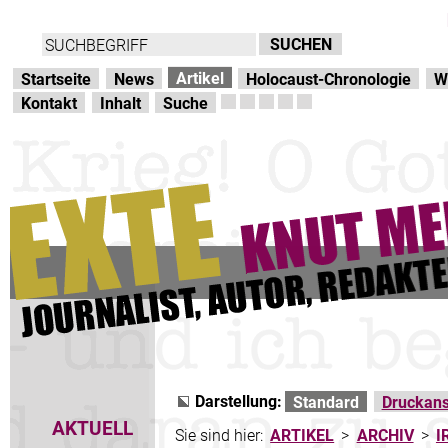
Direkt zur Hauptnavigation
zum Inhalt
Artikel
Startseite
News
Holocaust-Chronologie
W
Kontakt
Inhalt
Suche
Darstellung:
Standard
Druckans
AKTUELL
Sie sind hier:
ARTIKEL
>
ARCHIV
>
I