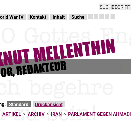
orld War IV
Kontakt
Inhalt
Suche
ng:
Standard
Druckansicht
:
ARTIKEL
>
ARCHIV
>
IRAN
>
PARLAMENT GEGEN AHMADIN