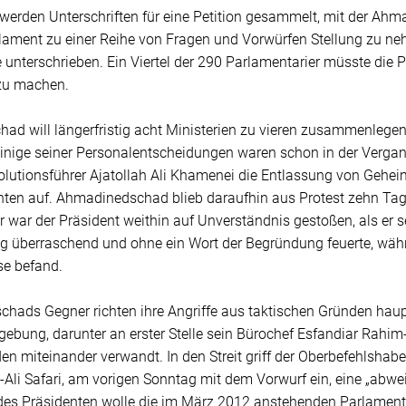
g werden Unterschriften für eine Petition gesammelt, mit der A
lament zu einer Reihe von Fragen und Vorwürfen Stellung zu ne
unterschrieben. Ein Viertel der 290 Parlamentarier müsste die Pe
 zu machen.
ad will längerfristig acht Ministerien zu vieren zusammenlege
Einige seiner Personalentscheidungen waren schon in der Vergang
olutionsführer Ajatollah Ali Khamenei die Entlassung von Gehei
nten auf. Ahmadinedschad blieb daraufhin aus Protest zehn Tage
 war der Präsident weithin auf Unverständnis gestoßen, als er
ig überraschend und ohne ein Wort der Begründung feuerte, währ
se befand.
hads Gegner richten ihre Angriffe aus taktischen Gründen haup
bung, darunter an erster Stelle sein Bürochef Esfandiar Rahim-
den miteinander verwandt. In den Streit griff der Oberbefehlshab
i Safari, am vorigen Sonntag mit dem Vorwurf ein, eine „abwei
s Präsidenten wolle die im März 2012 anstehenden Parlamen