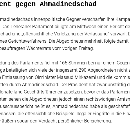
ent gegen Ahmadinedschad
dinedschads innenpolitische Gegner verschärfen ihre Kampag
. Das Teheraner Parlament billigte am Mittwoch einen Bericht d
had eine „offensichtliche Verletzung der Verfassung“ vorwarf.
ines Gerichtsverfahrens. Die Abgeordnetenmehrheit folgte damit
beauftragten Wächterrats vom vorigen Freitag.
idung des Parlaments fiel mit 165 Stimmen bei nur einem Gegen
ings beteiligten sich viele der insgesamt 290 Abgeordneten nic
 die Entlassung von Ölminister Massud Mirkazemi und die komm
ten durch Ahmadinedschad. Der Präsident hat zwar unstrittig da
Monate lang Geschäftsführer einzusetzen, bevor er das Parlament
nten sehen die Abgeordneten jedoch einen rechtswidrigen Amt
Ausschussbericht heißt es, Ahmadinedschad habe als geschäftsf
lassen, die offensichtliche Beispiele illegaler Eingriffe in die Fi
 äußern sogar den Verdacht persönlicher Bereicherung.