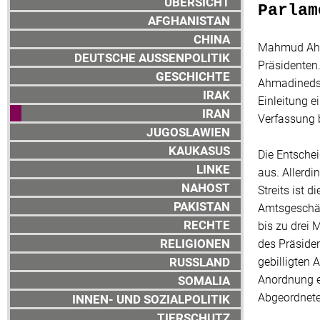
ÜBERSICHT
Parlam
AFGHANISTAN
CHINA
Mahmud Ahma
DEUTSCHE AUSSENPOLITIK
Präsidenten
GESCHICHTE
Ahmadinedsc
IRAK
Einleitung e
IRAN
Verfassung 
JUGOSLAWIEN
KAUKASUS
Die Entsche
LINKE
aus. Allerd
NAHOST
Streits ist
PAKISTAN
Amtsgeschäf
RECHTE
bis zu drei 
RELIGIONEN
des Präside
RUSSLAND
gebilligten 
Anordnung er
SOMALIA
Abgeordnete
INNEN- UND SOZIALPOLITIK
TIERSCHUTZ