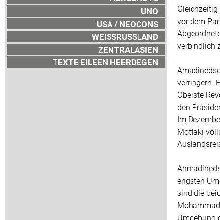
Gleichzeiti
UNO
vor dem Par
USA / NEOCONS
Abgeordnete 
WEISSRUSSLAND
verbindlich
ZENTRALASIEN
TEXTE EILEEN HEERDEGEN
Amadinedsch
verringern. 
Oberste Rev
den Präside
Im Dezember
Mottaki völl
Auslandsrei
Ahmadinedsc
engsten Umge
sind die bei
Mohammad-Al
Umgebung de