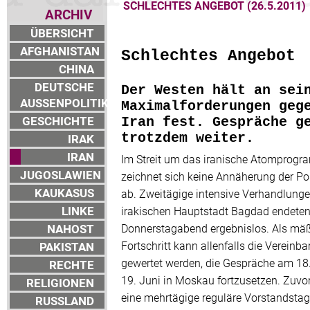
SCHLECHTES ANGEBOT (26.5.2011)
ARCHIV
ÜBERSICHT
AFGHANISTAN
Schlechtes Angebot
CHINA
DEUTSCHE
Der Westen hält an sei
AUSSENPOLITIK
Maximalforderungen geg
GESCHICHTE
Iran fest. Gespräche g
trotzdem weiter.
IRAK
IRAN
Im Streit um das iranische Atomprog
JUGOSLAWIEN
zeichnet sich keine Annäherung der Po
KAUKASUS
ab. Zweitägige intensive Verhandlunge
LINKE
irakischen Hauptstadt Bagdad endete
NAHOST
Donnerstagabend ergebnislos. Als mäß
Fortschritt kann allenfalls die Vereinb
PAKISTAN
gewertet werden, die Gespräche am 18
RECHTE
19. Juni in Moskau fortzusetzen. Zuvor
RELIGIONEN
eine mehrtägige reguläre Vorstandsta
RUSSLAND