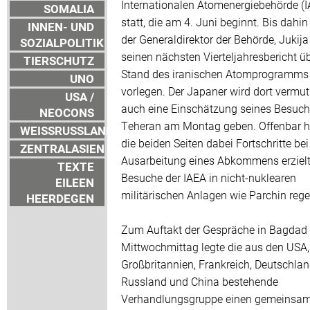
Internationalen Atomenergiebehörde (
SOMALIA
statt, die am 4. Juni beginnt. Bis dahi
INNEN- UND
der Generaldirektor der Behörde, Jukij
SOZIALPOLITIK
seinen nächsten Vierteljahresbericht ü
TIERSCHUTZ
Stand des iranischen Atomprogramms
UNO
vorlegen. Der Japaner wird dort vermut
USA /
auch eine Einschätzung seines Besuch
NEOCONS
Teheran am Montag geben. Offenbar 
WEISSRUSSLAND
die beiden Seiten dabei Fortschritte bei
ZENTRALASIEN
Ausarbeitung eines Abkommens erzielt
TEXTE
Besuche der IAEA in nicht-nuklearen
EILEEN
militärischen Anlagen wie Parchin regel
HEERDEGEN
Zum Auftakt der Gespräche in Bagdad
Mittwochmittag legte die aus den USA,
Großbritannien, Frankreich, Deutschlan
Russland und China bestehende
Verhandlungsgruppe einen gemeinsa