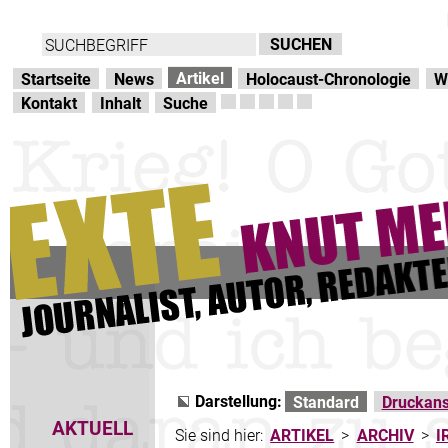
Direkt zur Hauptnavigation
zum Inhalt
Artikel
Startseite
News
Holocaust-Chronologie
W
Kontakt
Inhalt
Suche
Darstellung:
Standard
Druckans
AKTUELL
Sie sind hier:
ARTIKEL
>
ARCHIV
>
I