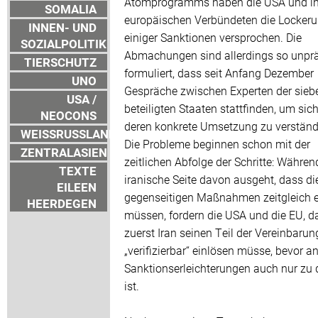
Atomprogramms haben die USA und ih
SOMALIA
europäischen Verbündeten die Locker
INNEN- UND
einiger Sanktionen versprochen. Die
SOZIALPOLITIK
Abmachungen sind allerdings so unpr
TIERSCHUTZ
formuliert, dass seit Anfang Dezember
UNO
Gespräche zwischen Experten der sieb
USA /
beteiligten Staaten stattfinden, um sic
NEOCONS
deren konkrete Umsetzung zu verständ
WEISSRUSSLAND
Die Probleme beginnen schon mit der
ZENTRALASIEN
zeitlichen Abfolge der Schritte: Währen
TEXTE
iranische Seite davon ausgeht, dass di
EILEEN
gegenseitigen Maßnahmen zeitgleich e
HEERDEGEN
müssen, fordern die USA und die EU, d
zuerst Iran seinen Teil der Vereinbaru
„verifizierbar“ einlösen müsse, bevor a
Sanktionserleichterungen auch nur zu
ist.