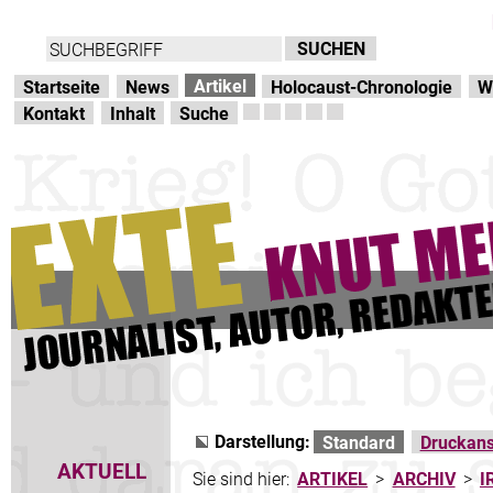
Direkt zur Hauptnavigation
zum Inhalt
Artikel
Startseite
News
Holocaust-Chronologie
W
Kontakt
Inhalt
Suche
Darstellung:
Standard
Druckans
AKTUELL
Sie sind hier:
ARTIKEL
>
ARCHIV
>
I