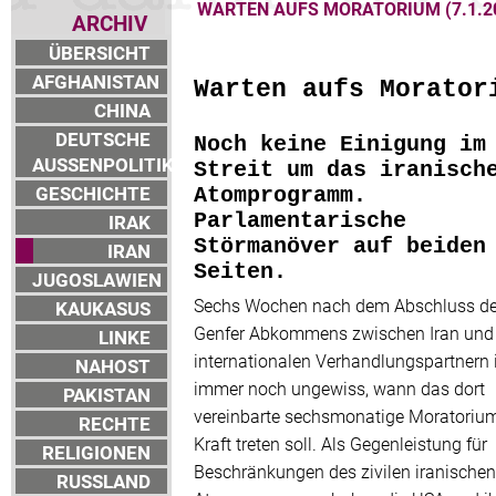
WARTEN AUFS MORATORIUM (7.1.2
ARCHIV
ÜBERSICHT
AFGHANISTAN
Warten aufs Morator
CHINA
DEUTSCHE
Noch keine Einigung im
AUSSENPOLITIK
Streit um das iranisch
GESCHICHTE
Atomprogramm.
Parlamentarische
IRAK
Störmanöver auf beiden
IRAN
Seiten.
JUGOSLAWIEN
Sechs Wochen nach dem Abschluss d
KAUKASUS
Genfer Abkommens zwischen Iran und
LINKE
internationalen Verhandlungspartnern 
NAHOST
immer noch ungewiss, wann das dort
PAKISTAN
vereinbarte sechsmonatige Moratorium
RECHTE
Kraft treten soll. Als Gegenleistung für
RELIGIONEN
Beschränkungen des zivilen iranischen
RUSSLAND