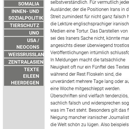
selbstverständlich. Für vermutlich jede
SOMALIA
Ausländer, der die Positionen Irans in 
INNEN- UND
Streit zumindest für nicht ganz falsch hä
SOZIALPOLITIK
die Lektüre englischsprachiger iranisch
TIERSCHUTZ
Medien eine Tortur. Das Darstellen von
UNO
sei des Iraners Sache nicht, könnte ma
USA /
angesichts dieser überwiegend trostlo
NEOCONS
Veröffentlichungen irrtümlich schlussfo
WEISSRUSSLAND
In Meldungen macht die tatsächliche
ZENTRALASIEN
Neuigkeit oft nur ein Fünftel des Textes
TEXTE
während der Rest Floskeln sind, die
EILEEN
unverändert mehrere Tage lang oder a
HEERDEGEN
eine Woche mitgeschleppt werden.
Überschriften sind vielfach tendenziös,
sachlich falsch und widersprechen so
was im Text steht. Besonders gilt das f
Neigung mancher iranischer Journalist
die Welt schön zu lügen. Also beispiel