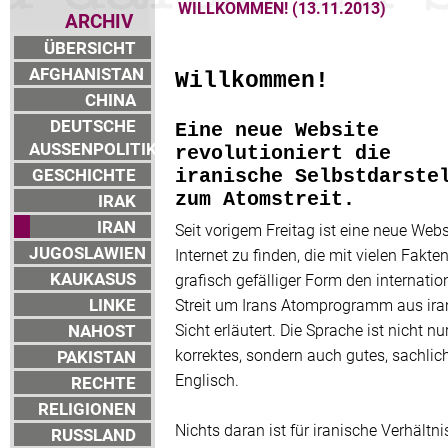
WILLKOMMEN! (13.11.2013)
ARCHIV
ÜBERSICHT
AFGHANISTAN
Willkommen!
CHINA
DEUTSCHE
Eine neue Website
AUSSENPOLITIK
revolutioniert die
GESCHICHTE
iranische Selbstdarste
zum Atomstreit.
IRAK
IRAN
Seit vorigem Freitag ist eine neue Webs
JUGOSLAWIEN
Internet zu finden, die mit vielen Fakte
KAUKASUS
grafisch gefälliger Form den internatio
LINKE
Streit um Irans Atomprogramm aus ira
NAHOST
Sicht erläutert. Die Sprache ist nicht nu
korrektes, sondern auch gutes, sachlic
PAKISTAN
Englisch.
RECHTE
RELIGIONEN
Nichts daran ist für iranische Verhältni
RUSSLAND