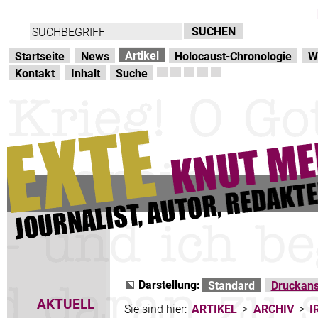
Direkt zur Hauptnavigation
zum Inhalt
Artikel
Startseite
News
Holocaust-Chronologie
W
Kontakt
Inhalt
Suche
Darstellung:
Standard
Druckans
AKTUELL
Sie sind hier:
ARTIKEL
>
ARCHIV
>
I