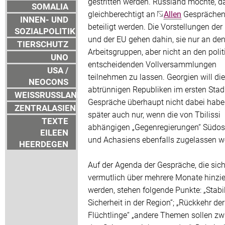
gestritten werden. Russland möchte, d
SOMALIA
gleichberechtigt an
Allen
Gespräche
INNEN- UND
beteiligt werden. Die Vorstellungen de
SOZIALPOLITIK
und der EU gehen dahin, sie nur an de
TIERSCHUTZ
Arbeitsgruppen, aber nicht an den polit
UNO
entscheidenden Vollversammlungen
USA /
teilnehmen zu lassen. Georgien will di
NEOCONS
abtrünnigen Republiken im ersten Sta
WEISSRUSSLAND
Gespräche überhaupt nicht dabei habe
ZENTRALASIEN
später auch nur, wenn die von Tbilissi
TEXTE
abhängigen „Gegenregierungen“ Südos
EILEEN
und Achasiens ebenfalls zugelassen w
HEERDEGEN
Auf der Agenda der Gespräche, die sic
vermutlich über mehrere Monate hinzi
werden, stehen folgende Punkte: „Stabil
Sicherheit in der Region“; „Rückkehr der
Flüchtlinge“ „andere Themen sollen z