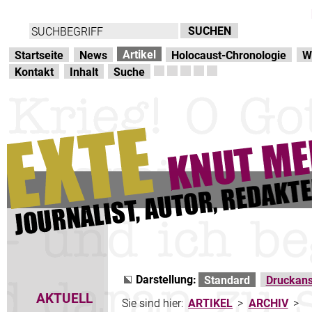
Direkt zur Hauptnavigation
zum Inhalt
Artikel
Startseite
News
Holocaust-Chronologie
W
Kontakt
Inhalt
Suche
Darstellung:
Standard
Druckans
AKTUELL
Sie sind hier:
ARTIKEL
>
ARCHIV
>