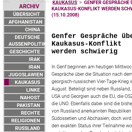
KAUKASUS
>
GENFER GESPRÄCHE 
ARCHIV
KAUKASUS-KONFLIKT WERDEN SCH
ÜBERSICHT
(15.10.2008)
AFGHANISTAN
CHINA
Genfer Gespräche üb
DEUTSCHE
Kaukasus-Konflikt
AUSSENPOLITIK
werden schwierig
GESCHICHTE
IRAK
IRAN
In Genf beginnen am heutigen Mittwo
Gespräche über die Situation nach de
JUGOSLAWIEN
georgisch-russischen Vier-Tage-Krieg 
KAUKASUS
August. Beteiligt sind neben Russland,
LINKE
USA und Georgien auch die EU, die OS
NAHOST
die UNO. Ebenfalls dabei sind die bishe
PAKISTAN
von Russland anerkannten Republiken
RECHTE
Südossetien und Abchasien, doch wird
RELIGIONEN
den exakten Status ihrer Teilnahme w
RUSSLAND