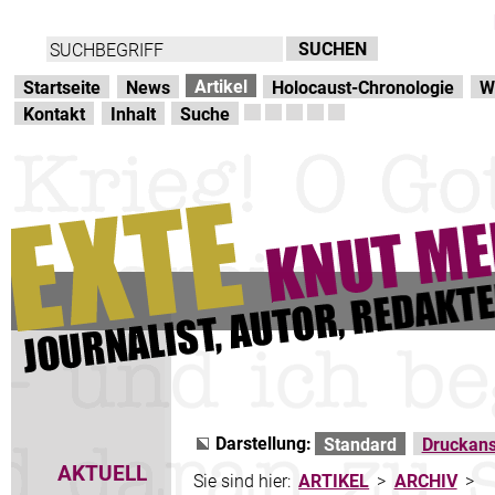
Direkt zur Hauptnavigation
zum Inhalt
Artikel
Startseite
News
Holocaust-Chronologie
W
Kontakt
Inhalt
Suche
Darstellung:
Standard
Druckans
AKTUELL
Sie sind hier:
ARTIKEL
>
ARCHIV
>