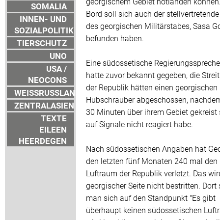
georgischem Gebiet notlanden können.
SOMALIA
Bord soll sich auch der stellvertretende
INNEN- UND
des georgischen Militärstabes, Sasa 
SOZIALPOLITIK
befunden haben.
TIERSCHUTZ
UNO
Eine südossetische Regierungsspreche
USA /
hatte zuvor bekannt gegeben, die Streit
NEOCONS
der Republik hätten einen georgischen
WEISSRUSSLAND
Hubschrauber abgeschossen, nachdem
ZENTRALASIEN
30 Minuten über ihrem Gebiet gekreist 
TEXTE
auf Signale nicht reagiert habe.
EILEEN
HEERDEGEN
Nach südossetischen Angaben hat Geo
den letzten fünf Monaten 240 mal den
Luftraum der Republik verletzt. Das wi
georgischer Seite nicht bestritten. Dort s
man sich auf den Standpunkt "Es gibt
überhaupt keinen südossetischen Luft