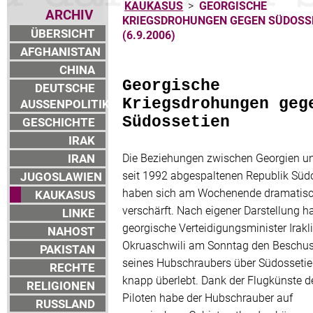
KAUKASUS
>
GEORGISCHE
ARCHIV
KRIEGSDROHUNGEN GEGEN SÜDOSS
ÜBERSICHT
(6.9.2006)
AFGHANISTAN
CHINA
Georgische
DEUTSCHE
Kriegsdrohungen geg
AUSSENPOLITIK
Südossetien
GESCHICHTE
IRAK
IRAN
Die Beziehungen zwischen Georgien u
seit 1992 abgespaltenen Republik Süd
JUGOSLAWIEN
haben sich am Wochenende dramatis
KAUKASUS
verschärft. Nach eigener Darstellung ha
LINKE
georgische Verteidigungsminister Irakli
NAHOST
Okruaschwili am Sonntag den Beschu
PAKISTAN
seines Hubschraubers über Südossetie
RECHTE
knapp überlebt. Dank der Flugkünste d
RELIGIONEN
Piloten habe der Hubschrauber auf
RUSSLAND