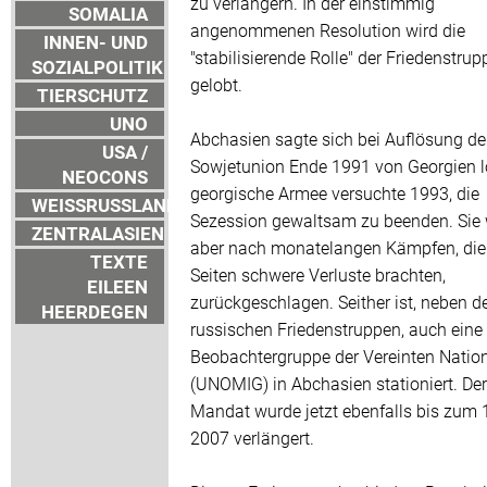
zu verlängern. In der einstimmig
SOMALIA
angenommenen Resolution wird die
INNEN- UND
"stabilisierende Rolle" der Friedenstru
SOZIALPOLITIK
gelobt.
TIERSCHUTZ
UNO
Abchasien sagte sich bei Auflösung de
USA /
Sowjetunion Ende 1991 von Georgien l
NEOCONS
georgische Armee versuchte 1993, die
WEISSRUSSLAND
Sezession gewaltsam zu beenden. Sie
ZENTRALASIEN
aber nach monatelangen Kämpfen, die
TEXTE
Seiten schwere Verluste brachten,
EILEEN
zurückgeschlagen. Seither ist, neben d
HEERDEGEN
russischen Friedenstruppen, auch eine
Beobachtergruppe der Vereinten Natio
(UNOMIG) in Abchasien stationiert. De
Mandat wurde jetzt ebenfalls bis zum 1
2007 verlängert.