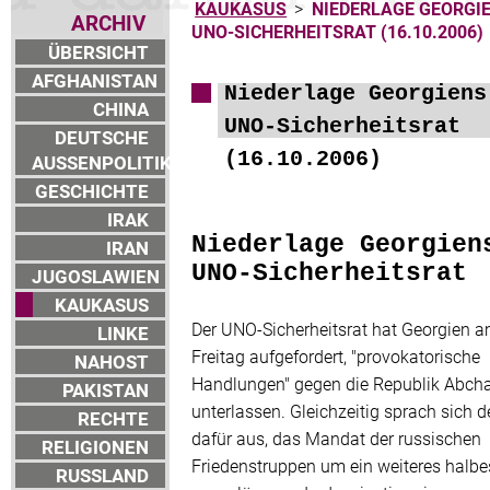
KAUKASUS
>
NIEDERLAGE GEORGIE
ARCHIV
UNO-SICHERHEITSRAT (16.10.2006)
ÜBERSICHT
AFGHANISTAN
Niederlage Georgiens
CHINA
UNO-Sicherheitsrat
DEUTSCHE
(16.10.2006)
AUSSENPOLITIK
GESCHICHTE
IRAK
Niederlage Georgien
IRAN
UNO-Sicherheitsrat
JUGOSLAWIEN
KAUKASUS
Der UNO-Sicherheitsrat hat Georgien 
LINKE
Freitag aufgefordert, "provokatorische
NAHOST
Handlungen" gegen die Republik Abcha
PAKISTAN
unterlassen. Gleichzeitig sprach sich d
RECHTE
dafür aus, das Mandat der russischen
RELIGIONEN
Friedenstruppen um ein weiteres halbe
RUSSLAND