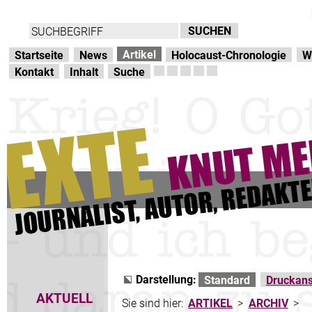
Direkt zur Hauptnavigation
zum Inhalt
Artikel
Startseite
News
Holocaust-Chronologie
W
Kontakt
Inhalt
Suche
Darstellung:
Standard
Druckans
AKTUELL
Sie sind hier:
ARTIKEL
>
ARCHIV
>