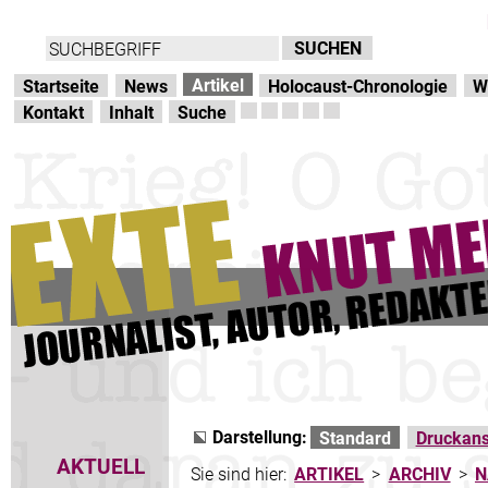
Direkt zur Hauptnavigation
zum Inhalt
Artikel
Startseite
News
Holocaust-Chronologie
W
Kontakt
Inhalt
Suche
Darstellung:
Standard
Druckans
AKTUELL
Sie sind hier:
ARTIKEL
>
ARCHIV
>
N