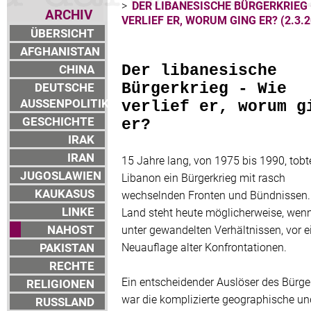
>
DER LIBANESISCHE BÜRGERKRIEG 
ARCHIV
VERLIEF ER, WORUM GING ER? (2.3.2
ÜBERSICHT
AFGHANISTAN
CHINA
Der libanesische
DEUTSCHE
Bürgerkrieg - Wie
AUSSENPOLITIK
verlief er, worum g
GESCHICHTE
er?
IRAK
IRAN
15 Jahre lang, von 1975 bis 1990, tobt
JUGOSLAWIEN
Libanon ein Bürgerkrieg mit rasch
KAUKASUS
wechselnden Fronten und Bündnissen.
LINKE
Land steht heute möglicherweise, wen
NAHOST
unter gewandelten Verhältnissen, vor e
PAKISTAN
Neuauflage alter Konfrontationen.
RECHTE
Ein entscheidender Auslöser des Bürge
RELIGIONEN
war die komplizierte geographische un
RUSSLAND