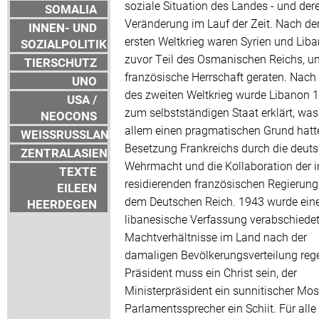
soziale Situation des Landes - und der
SOMALIA
Veränderung im Lauf der Zeit. Nach d
INNEN- UND
ersten Weltkrieg waren Syrien und Liba
SOZIALPOLITIK
zuvor Teil des Osmanischen Reichs, un
TIERSCHUTZ
französische Herrschaft geraten. Nach
UNO
des zweiten Weltkrieg wurde Libanon 
USA /
zum selbstständigen Staat erklärt, was
NEOCONS
allem einen pragmatischen Grund hatte
WEISSRUSSLAND
Besetzung Frankreichs durch die deut
ZENTRALASIEN
Wehrmacht und die Kollaboration der i
TEXTE
residierenden französischen Regierung
EILEEN
dem Deutschen Reich. 1943 wurde ein
HEERDEGEN
libanesische Verfassung verabschiedet,
Machtverhältnisse im Land nach der
damaligen Bevölkerungsverteilung rege
Präsident muss ein Christ sein, der
Ministerpräsident ein sunnitischer Mos
Parlamentssprecher ein Schiit. Für alle