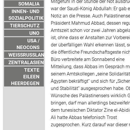
Mitgefühl in der Stunde der Not ausdrü
SOMALIA
war der Saudi-König Abdullah: Er gab e
INNEN- UND
Notiz an die Presse. Auch Palästinense
SOZIALPOLITIK
Präsident Mahmud Abbad, dessen regu
TIERSCHUTZ
Amtszeit schon vor zwei Jahren abgel
UNO
ist, ohne dass er Anstalten zur Vorbere
USA /
der überfälligen Wahl erkennen lässt, 
NEOCONS
die öffentliche Freundschaftsgeste nich
WEISSRUSSLAND
Büro verbreitete am Sonnabend eine
ZENTRALASIEN
Mitteilung, dass Abbas im Gespräch m
TEXTE
seinem Amtskollegen „seine Solidarität
EILEEN
Ägypten bekräftigt“ und sich für „Sicher
HEERDEGEN
und Stabilität“ ausgesprochen habe. O
Wünsche des Palästinensers wirklich 
bringen, darf man allerdings bezweifel
dem tunesischen Diktator Zine el-Abid
Ali hatte Abbas telefonisch Trost
zugesprochen. Kurz darauf war dieser