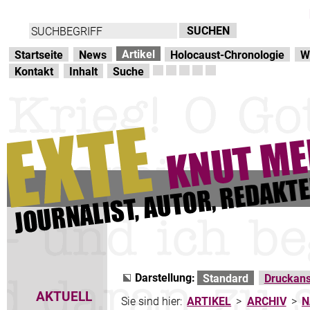
Direkt zur Hauptnavigation
zum Inhalt
Artikel
Startseite
News
Holocaust-Chronologie
W
Kontakt
Inhalt
Suche
Darstellung:
Standard
Druckans
AKTUELL
Sie sind hier:
ARTIKEL
>
ARCHIV
>
N