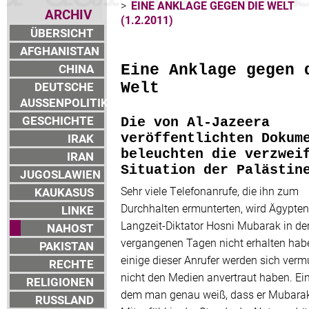
>
EINE ANKLAGE GEGEN DIE WELT
ARCHIV
(1.2.2011)
ÜBERSICHT
AFGHANISTAN
CHINA
Eine Anklage gegen 
DEUTSCHE
Welt
AUSSENPOLITIK
GESCHICHTE
Die von Al-Jazeera
IRAK
veröffentlichten Dokum
beleuchten die verzwei
IRAN
Situation der Palästin
JUGOSLAWIEN
Sehr viele Telefonanrufe, die ihn zum
KAUKASUS
Durchhalten ermunterten, wird Ägypte
LINKE
Langzeit-Diktator Hosni Mubarak in de
NAHOST
vergangenen Tagen nicht erhalten hab
PAKISTAN
einige dieser Anrufer werden sich verm
RECHTE
nicht den Medien anvertraut haben. Ein
RELIGIONEN
dem man genau weiß, dass er Mubarak
RUSSLAND