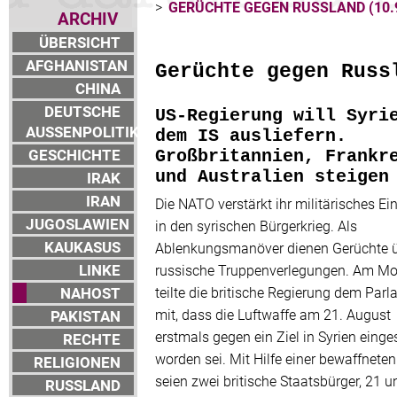
>
GERÜCHTE GEGEN RUSSLAND (10.9
ARCHIV
ÜBERSICHT
AFGHANISTAN
Gerüchte gegen Russ
CHINA
DEUTSCHE
US-Regierung will Syri
AUSSENPOLITIK
dem IS ausliefern.
GESCHICHTE
Großbritannien, Frankr
und Australien steigen
IRAK
IRAN
Die NATO verstärkt ihr militärisches Ei
JUGOSLAWIEN
in den syrischen Bürgerkrieg. Als
KAUKASUS
Ablenkungsmanöver dienen Gerüchte 
LINKE
russische Truppenverlegungen. Am M
NAHOST
teilte die britische Regierung dem Par
mit, dass die Luftwaffe am 21. August
PAKISTAN
erstmals gegen ein Ziel in Syrien einge
RECHTE
worden sei. Mit Hilfe einer bewaffnete
RELIGIONEN
seien zwei britische Staatsbürger, 21 u
RUSSLAND