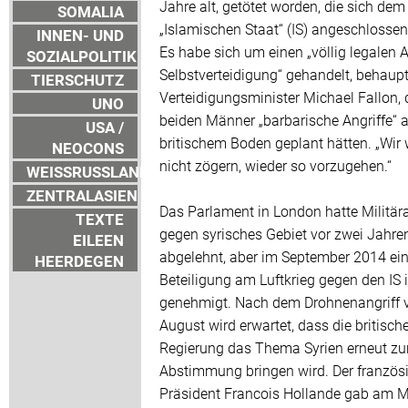
Jahre alt, getötet worden, die sich dem
SOMALIA
„Islamischen Staat“ (IS) angeschlossen
INNEN- UND
Es habe sich um einen „völlig legalen A
SOZIALPOLITIK
Selbstverteidigung“ gehandelt, behaup
TIERSCHUTZ
Verteidigungsminister Michael Fallon, 
UNO
beiden Männer „barbarische Angriffe“ 
USA /
britischem Boden geplant hätten. „Wir
NEOCONS
nicht zögern, wieder so vorzugehen.“
WEISSRUSSLAND
ZENTRALASIEN
Das Parlament in London hatte Militär
TEXTE
gegen syrisches Gebiet vor zwei Jahre
EILEEN
abgelehnt, aber im September 2014 ei
HEERDEGEN
Beteiligung am Luftkrieg gegen den IS 
genehmigt. Nach dem Drohnenangriff 
August wird erwartet, dass die britisch
Regierung das Thema Syrien erneut zu
Abstimmung bringen wird. Der französ
Präsident Francois Hollande gab am 