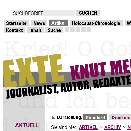
Direkt zur Hauptnavigation
zum Inhalt
Artikel
Startseite
News
Holocaust-Chronologie
W
Kontakt
Inhalt
Suche
Darstellung:
Standard
Druckans
AKTUELL
Sie sind hier:
ARTIKEL
>
ARCHIV
>
N