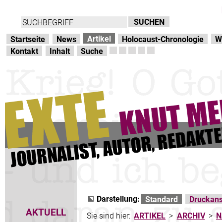
Direkt zur Hauptnavigation
zum Inhalt
Artikel
Startseite
News
Holocaust-Chronologie
W
Kontakt
Inhalt
Suche
Darstellung:
Standard
Druckans
AKTUELL
Sie sind hier:
ARTIKEL
>
ARCHIV
>
N