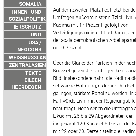
SOMALIA
Auf dem zweiten Platz liegt jetzt bei d
INNEN- UND
Umfragen Außenministerin Tzipi Livni 
SOZIALPOLITIK
Kadima mit 17 Prozent, gefolgt von
TIERSCHUTZ
Verteidigungsminister Ehud Barak, de
UNO
der sozialdemokratischen Arbeitspartei
USA /
nur 9 Prozent.
NEOCONS
WEISSRUSSLAND
Über die Stärke der Parteien in der näc
ZENTRALASIEN
Knesset geben die Umfragen kein ganz
TEXTE
Bild. Insbesondere nährt die Kadima di
EILEEN
schwache Hoffnung, es könne ihr doc
HEERDEGEN
gelingen, stärkste Partei zu werden. In
Fall würde Livni mit der Regierungsbil
beauftragt. Noch sehen die Umfragen 
Likud mit 26 bis 29 Abgeordneten der
insgesamt 120 Knesset-Sitze vor der 
mit 22 oder 23. Derzeit stellt die Kadi