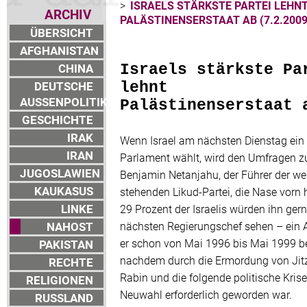
>
ISRAELS STÄRKSTE PARTEI LEHN
ARCHIV
PALÄSTINENSERSTAAT AB (7.2.2009
ÜBERSICHT
AFGHANISTAN
CHINA
Israels stärkste Pa
DEUTSCHE
lehnt
AUSSENPOLITIK
Palästinenserstaat 
GESCHICHTE
IRAK
Wenn Israel am nächsten Dienstag ein
IRAN
Parlament wählt, wird den Umfragen z
JUGOSLAWIEN
Benjamin Netanjahu, der Führer der wei
KAUKASUS
stehenden Likud-Partei, die Nase vorn 
LINKE
29 Prozent der Israelis würden ihn gern
NAHOST
nächsten Regierungschef sehen – ein 
er schon von Mai 1996 bis Mai 1999 be
PAKISTAN
nachdem durch die Ermordung von Jit
RECHTE
Rabin und die folgende politische Krise
RELIGIONEN
Neuwahl erforderlich geworden war.
RUSSLAND