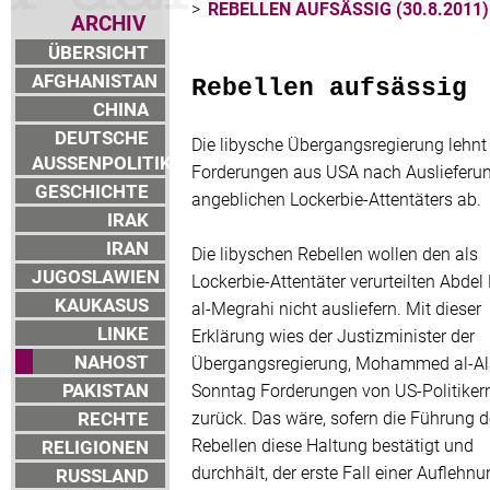
>
REBELLEN AUFSÄSSIG (30.8.2011)
ARCHIV
ÜBERSICHT
AFGHANISTAN
Rebellen aufsässig
CHINA
DEUTSCHE
Die libysche Übergangsregierung lehnt
AUSSENPOLITIK
Forderungen aus USA nach Auslieferu
GESCHICHTE
angeblichen Lockerbie-Attentäters ab.
IRAK
IRAN
Die libyschen Rebellen wollen den als
JUGOSLAWIEN
Lockerbie-Attentäter verurteilten Abdel
KAUKASUS
al-Megrahi nicht ausliefern. Mit dieser
LINKE
Erklärung wies der Justizminister der
NAHOST
Übergangsregierung, Mohammed al-Al
PAKISTAN
Sonntag Forderungen von US-Politiker
RECHTE
zurück. Das wäre, sofern die Führung d
Rebellen diese Haltung bestätigt und
RELIGIONEN
durchhält, der erste Fall einer Auflehn
RUSSLAND