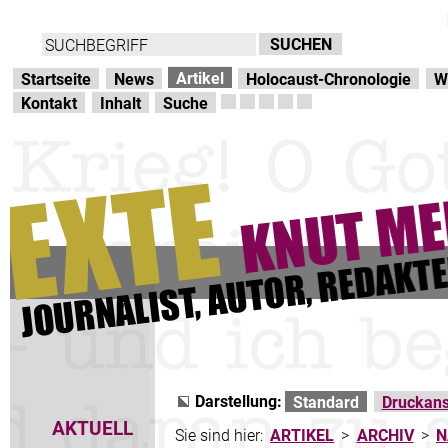
Direkt zur Hauptnavigation
zum Inhalt
Artikel
Startseite
News
Holocaust-Chronologie
W
Kontakt
Inhalt
Suche
Darstellung:
Standard
Druckans
AKTUELL
Sie sind hier:
ARTIKEL
>
ARCHIV
>
N