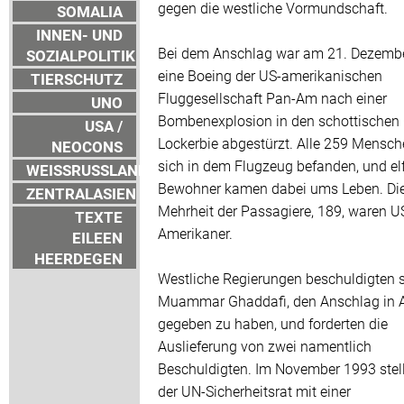
gegen die westliche Vormundschaft.
SOMALIA
INNEN- UND
Bei dem Anschlag war am 21. Dezemb
SOZIALPOLITIK
eine Boeing der US-amerikanischen
TIERSCHUTZ
Fluggesellschaft Pan-Am nach einer
UNO
Bombenexplosion in den schottischen 
USA /
Lockerbie abgestürzt. Alle 259 Mensche
NEOCONS
sich in dem Flugzeug befanden, und el
WEISSRUSSLAND
Bewohner kamen dabei ums Leben. Di
ZENTRALASIEN
Mehrheit der Passagiere, 189, waren U
TEXTE
Amerikaner.
EILEEN
HEERDEGEN
Westliche Regierungen beschuldigten s
Muammar Ghaddafi, den Anschlag in A
gegeben zu haben, und forderten die
Auslieferung von zwei namentlich
Beschuldigten. Im November 1993 stell
der UN-Sicherheitsrat mit einer