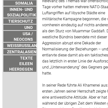
Relevanz des Themas war offensichtlic
SOMALIA
Tage vorher hatten mehrere NATO-Staa
INNEN- UND
Luftangriffen auf libysche Städte eine
SOZIALPOLITIK
militärische Kampagne begonnen, die 
TIERSCHUTZ
vornherein eindeutig auf nichts anderes
UNO
als den Sturz von Muammar Gaddafi. 
USA /
westliche Bündnis beendete mit dieser
NEOCONS
Aggression abrupt eine Dekade der
WEISSRUSSLAND
Normalisierung der Beziehungen – un
ZENTRALASIEN
entlarvte diese damit als ein taktisches
TEXTE
das letztlich in erster Linie der Ausfor
EILEEN
und „Unterwanderung“ des Gegners ge
HEERDEGEN
hatte.
In seiner Rede führte Ali Khamenei aus:
ersten Jahren seiner Herrschaft zeigte
eine antiwestliche Attitüde. Aber er hat
während der übrigen Zeit dem Westen 