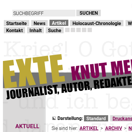
Direkt zur Hauptnavigation
zum Inhalt
Artikel
Startseite
News
Holocaust-Chronologie
W
Kontakt
Inhalt
Suche
Darstellung:
Standard
Druckans
AKTUELL
Sie sind hier:
ARTIKEL
>
ARCHIV
>
N