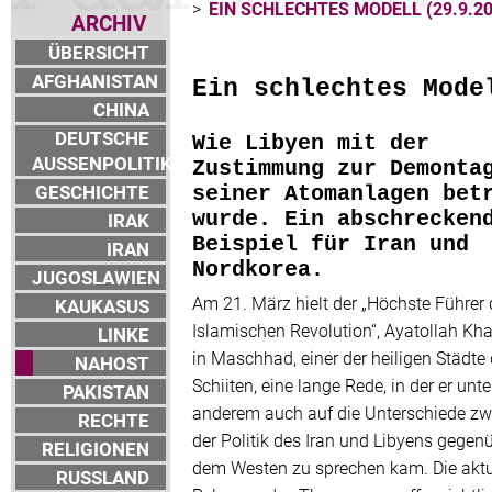
>
EIN SCHLECHTES MODELL (29.9.20
ARCHIV
ÜBERSICHT
AFGHANISTAN
Ein schlechtes Mode
CHINA
DEUTSCHE
Wie Libyen mit der
AUSSENPOLITIK
Zustimmung zur Demonta
GESCHICHTE
seiner Atomanlagen bet
wurde. Ein abschrecken
IRAK
Beispiel für Iran und
IRAN
Nordkorea.
JUGOSLAWIEN
Am 21. März hielt der „Höchste Führer 
KAUKASUS
Islamischen Revolution“, Ayatollah Kh
LINKE
in Maschhad, einer der heiligen Städte 
NAHOST
Schiiten, eine lange Rede, in der er unte
PAKISTAN
anderem auch auf die Unterschiede z
RECHTE
der Politik des Iran und Libyens gegen
RELIGIONEN
dem Westen zu sprechen kam. Die aktu
RUSSLAND