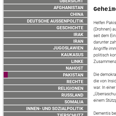
ÜBERSICHT
AFGHANISTAN
Geheim
CHINA
DEUTSCHE AUSSENPOLITIK
Helfen Paki
GESCHICHTE
(Drohnen) au
IRAK
seit dem Ei
IRAN
darunter zah
JUGOSLAWIEN
Angriffe imm
KAUKASUS
politisch ko
LINKE
Zusammenar
NAHOST
Die demokrat
PAKISTAN
die von Insi
RECHTE
war. In eine
RELIGIONEN
„Überraschun
RUSSLAND
einem Stützp
SOMALIA
INNEN- UND SOZIALPOLITIK
Dementis bei
TIERSCHUTZ