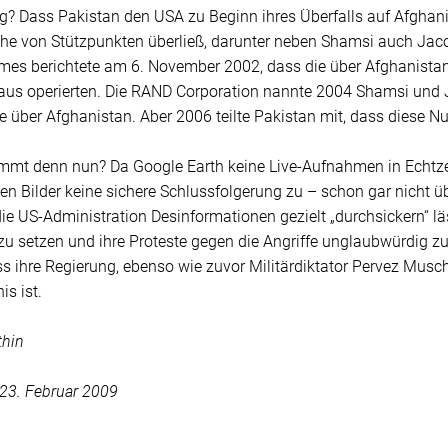
ig? Dass Pakistan den USA zu Beginn ihres Überfalls auf Afghan
ihe von Stützpunkten überließ, darunter neben Shamsi auch Jac
mes berichtete am 6. November 2002, dass die über Afghanistan
us operierten. Die RAND Corporation nannte 2004 Shamsi und
 über Afghanistan. Aber 2006 teilte Pakistan mit, dass diese N
mmt denn nun? Da Google Earth keine Live-Aufnahmen in Echtzeit
ten Bilder keine sichere Schlussfolgerung zu – schon gar nicht üb
ie US-Administration Desinformationen gezielt „durchsickern“ l
 zu setzen und ihre Proteste gegen die Angriffe unglaubwürdig 
s ihre Regierung, ebenso wie zuvor Militärdiktator Pervez Mus
is ist.
thin
 23. Februar 2009