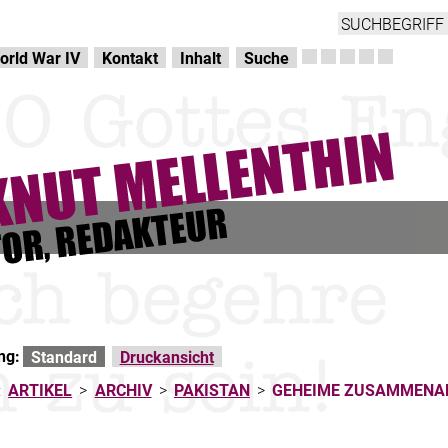
orld War IV
Kontakt
Inhalt
Suche
ng:
Standard
Druckansicht
:
ARTIKEL
>
ARCHIV
>
PAKISTAN
>
GEHEIME ZUSAMMENA