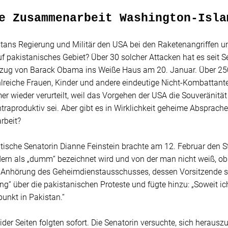
e Zusammenarbeit Washington-Isla
stans Regierung und Militär den USA bei den Raketenangriffen
f pakistanisches Gebiet? Über 30 solcher Attacken hat es seit
nzug von Barack Obama ins Weiße Haus am 20. Januar. Über 2
lreiche Frauen, Kinder und andere eindeutige Nicht-Kombattante
er wieder verurteilt, weil das Vorgehen der USA die Souveränit
ntraproduktiv sei. Aber gibt es in Wirklichkeit geheime Absprache
beit?
ische Senatorin Dianne Feinstein brachte am 12. Februar den St
dern als „dumm“ bezeichnet wird und von der man nicht weiß, ob 
r Anhörung des Geheimdienstausschusses, dessen Vorsitzende sie 
g“ über die pakistanischen Proteste und fügte hinzu: „Soweit ic
unkt in Pakistan.“
der Seiten folgten sofort. Die Senatorin versuchte, sich herausz