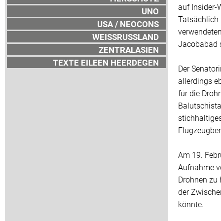
auf Insider-
UNO
Tatsächlich 
USA / NEOCONS
verwendeten
WEISSRUSSLAND
Jacobabad st
ZENTRALASIEN
TEXTE EILEEN HEERDEGEN
Der Senatori
allerdings e
für die Droh
Balutschist
stichhaltige
Flugzeugben
Am 19. Febru
Aufnahme vo
Drohnen zu h
der Zwische
könnte.