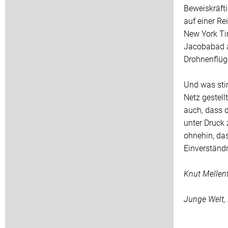
Beweiskräft
auf einer Re
New York Ti
Jacobabad a
Drohnenflüge
Und was sti
Netz gestell
auch, dass d
unter Druck
ohnehin, das
Einverständn
Knut Mellen
Junge Welt,