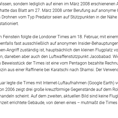
Wissen, sondern lediglich auf einen im März 2008 erschienenen 
hatte das Blatt am 27. März 2008 unter Berufung auf anonyme Qu
 Drohnen vom Typ Predator seien auf Stützpunkten in der Nähe
ationiert.
n Feinstein folgte die Londoner Times am 18. Februar, mit einem
benfalls fast ausschließlich auf anonymen Insider-Behauptungen
nen-Angriff zuständig ist, hauptsächlich den kleinen Flugplatz
an, daneben aber auch den Luftwaffenstützpunkt Jacobabad. Wich
s Beweisstück der Times ist eine vom Pentagon bezahlte Rechnu
zin aus einer Raffinerie bei Karatschi nach Shamsi. Der Verwen
ar legte die Times mit Internet-Luftaufnahmen (Google Earth) 
n 2006 zeigt drei große kreuzförmige Gegenstände auf dem Rollf
andeln scheint. Auf dem zweiten, aktuellen Bild sind keine Flug
nzeit errichtete Gebäude, von denen eines – mutmaßt die Times 