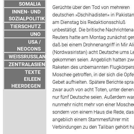
SOMALIA
Gerüchte über den Tod von mehreren
INNEN- UND
deutschen »Dschihadisten« in Pakistan
SOZIALPOLITIK
am Dienstag bis Redaktionsschluß
TIERSCHUTZ
unbestätigt. Die britische Nachrichten
UNO
Reuters hatte am Montag zunächst ge
USA /
daß bei einem Drohnenangriff in Mir Al
NEOCONS
(Nordwasiristan) acht Deutsche ums L
WEISSRUSSLAND
gekommen seien. Angeblich hatten zw
ZENTRALASIEN
Raketen des unbemannten Flugkörpers
TEXTE
Moschee getroffen, in der sich die Opf
EILEEN
Gebet aufhielten. Spätere Berichte spr
HEERDEGEN
zwar auch von acht Toten, unter denen
nur fünf Deutsche seien. Außerdem wa
nunmehr nicht mehr von einer Mosche
sondern von einem Haus die Rede, das
angeblich einem Stammesführer mit
Verbindungen zu den Taliban gehört h