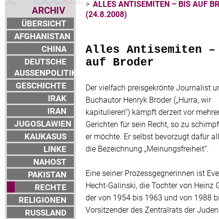
>
ALLES ANTISEMITEN – BIS AUF B
ARCHIV
(24.8.2008)
ÜBERSICHT
AFGHANISTAN
CHINA
Alles Antisemiten –
DEUTSCHE
auf Broder
AUSSENPOLITIK
GESCHICHTE
Der vielfach preisgekrönte Journalist u
IRAK
Buchautor Henryk Broder („Hurra, wir
IRAN
kapitulieren“) kämpft derzeit vor mehre
JUGOSLAWIEN
Gerichten für sein Recht, so zu schimp
KAUKASUS
er möchte. Er selbst bevorzugt dafür al
LINKE
die Bezeichnung „Meinungsfreiheit“.
NAHOST
Eine seiner Prozessgegnerinnen ist Eve
PAKISTAN
Hecht-Galinski, die Tochter von Heinz G
RECHTE
der von 1954 bis 1963 und von 1988 b
RELIGIONEN
Vorsitzender des Zentralrats der Juden
RUSSLAND