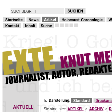
Direkt zur Hauptnavigation
zum Inhalt
Artikel
Startseite
News
Holocaust-Chronologie
W
Kontakt
Inhalt
Suche
Darstellung:
Standard
Druckans
AKTUELL
Sie sind hier:
ARTIKEL
>
ARCHIV
>
R