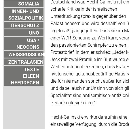
Deutschland war. Hecht-Galinski ist ei
SOMALIA
scharfe Kritikerin der israelischen
INNEN- UND
Unterdrückungspraxis gegenüber den
SOZIALPOLITIK
Palästinensern und wird deshalb von 
TIERSCHUTZ
regelmäßig angegriffen. Dass sie im Ma
UNO
einer WDR-Sendung zu Wort kam, vera
USA /
den passionierten Schimpfer zu einem
NEOCONS
Protestbrief, in dem er schrieb: „Jeder 
WEISSRUSSLAND
Jeck mit zwei Promille im Blut würde 
ZENTRALASIEN
Weiberfastnacht erkennen, dass Frau 
TEXTE
hysterische, geltungsbedürftige Hausfra
EILEEN
die für niemanden spricht außer für sic
HEERDEGEN
und dabei auch nur Unsinn von sich gib
Spezialität sind antisemitisch-antizion
Gedankenlosigkeiten.“
Hecht-Galinski erwirkte daraufhin eine
einstweilige Verfügung, durch die Brode