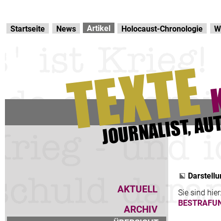
Direkt zur Hauptnavigation
zum Inhalt
Artikel
Startseite
News
Holocaust-Chronologie
W
Darstellu
AKTUELL
Sie sind hier
BESTRAFUNG
ARCHIV