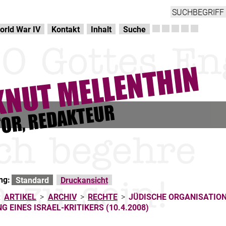
orld War IV
Kontakt
Inhalt
Suche
ng:
Standard
Druckansicht
:
ARTIKEL
>
ARCHIV
>
RECHTE
>
JÜDISCHE ORGANISATIO
 EINES ISRAEL-KRITIKERS (10.4.2008)