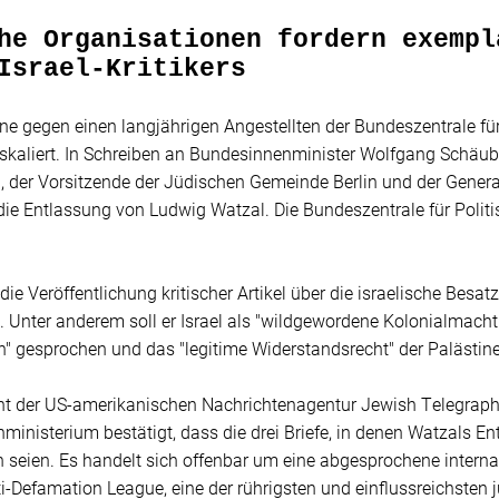
he Organisationen fordern exempl
Israel-Kritikers
e gegen einen langjährigen Angestellten der Bundeszentrale für
eskaliert. In Schreiben an Bundesinnenminister Wolfgang Schäubl
, der Vorsitzende der Jüdischen Gemeinde Berlin und der Gener
die Entlassung von Ludwig Watzal. Die Bundeszentrale für Politis
die Veröffentlichung kritischer Artikel über die israelische Besa
 Unter anderem soll er Israel als "wildgewordene Kolonialmacht
" gesprochen und das "legitime Widerstandsrecht" der Palästine
ht der US-amerikanischen Nachrichtenagentur Jewish Telegraph
inisterium bestätigt, dass die drei Briefe, in denen Watzals En
seien. Es handelt sich offenbar um eine abgesprochene internati
i-Defamation League, eine der rührigsten und einflussreichsten