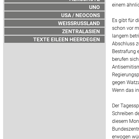
einem ähnli
UNO
USA / NEOCONS
Es gibt für 
WEISSRUSSLAND
schon vor me
ZENTRALASIEN
langem betr
TEXTE EILEEN HEERDEGEN
Abschluss zu
Bestrafung e
berufen sich
Antisemitism
Regierungspo
gegen Watzal
Wenn das in 
Der Tagesspi
Schreiben de
diesem Mona
Bundeszentra
erwogen wü