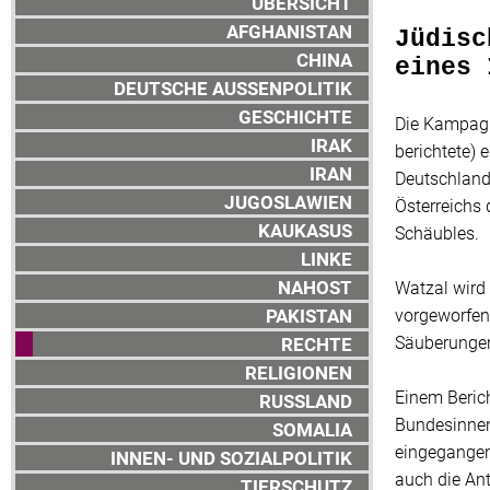
ÜBERSICHT
AFGHANISTAN
Jüdisc
CHINA
eines 
DEUTSCHE AUSSENPOLITIK
GESCHICHTE
Die Kampagn
IRAK
berichtete) 
IRAN
Deutschland
JUGOSLAWIEN
Österreichs 
KAUKASUS
Schäubles.
LINKE
NAHOST
Watzal wird 
PAKISTAN
vorgeworfen.
Säuberungen
RECHTE
RELIGIONEN
Einem Beric
RUSSLAND
Bundesinnenm
SOMALIA
eingegangen 
INNEN- UND SOZIALPOLITIK
auch die Ant
TIERSCHUTZ