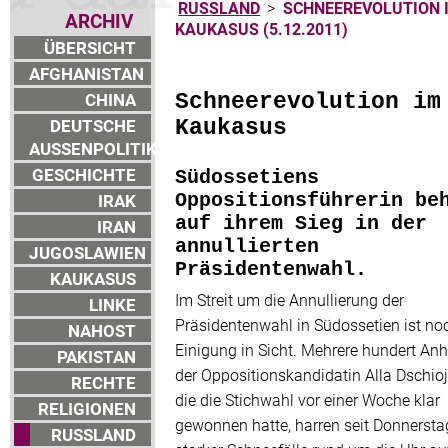
RUSSLAND
>
SCHNEEREVOLUTION 
ARCHIV
KAUKASUS (5.12.2011)
ÜBERSICHT
AFGHANISTAN
CHINA
Schneerevolution im
DEUTSCHE
Kaukasus
AUSSENPOLITIK
GESCHICHTE
Südossetiens
IRAK
Oppositionsführerin be
auf ihrem Sieg in der
IRAN
annullierten
JUGOSLAWIEN
Präsidentenwahl.
KAUKASUS
Im Streit um die Annullierung der
LINKE
Präsidentenwahl in Südossetien ist no
NAHOST
Einigung in Sicht. Mehrere hundert An
PAKISTAN
der Oppositionskandidatin Alla Dschio
RECHTE
die die Stichwahl vor einer Woche klar
RELIGIONEN
gewonnen hatte, harren seit Donnerstag
RUSSLAND