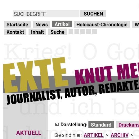
Direkt zur Hauptnavigation
zum Inhalt
Artikel
Startseite
News
Holocaust-Chronologie
W
Kontakt
Inhalt
Suche
Darstellung:
Standard
Druckans
AKTUELL
Sie sind hier:
ARTIKEL
>
ARCHIV
>