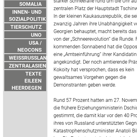
starker Schneefälle rund um die Uhr a
SOMALIA
zentralen Platz der Hauptstadt Tschinw
INNEN- UND
In der kleinen Kaukasusrepublik, die se
SOZIALPOLITIK
zwanzig Jahren ihre Unabhängigkeit v
TIERSCHUTZ
Georgien behauptet, macht bereits das
UNO
von der „Schneerevolution“ die Runde. 
USA /
kommenden Sonnabend hat die Opposi
NEOCONS
eine „Amtseinführung“ ihrer Kandidatin
WEISSRUSSLAND
angekündigt. Der noch amtierende Prä
ZENTRALASIEN
Kokoity hat versprochen, dass es kein
TEXTE
gewaltsames Vorgehen gegen die
EILEEN
Demonstranten geben werde.
HEERDEGEN
Rund 57 Prozent hatten am 27. Novemb
die frühere Erziehungsministerin Dsch
gestimmt, die damit klar vor den 40 Pr
ihres von Russland unterstützten Gegn
Katastrophenschutzminister Anatoli Bi