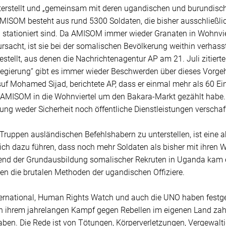
rstellt und „gemeinsam mit deren ugandischen und burundisch
AMISOM besteht aus rund 5300 Soldaten, die bisher ausschließli
stationiert sind. Da AMISOM immer wieder Granaten in Wohnvier
ursacht, ist sie bei der somalischen Bevölkerung weithin verhass
estellt, aus denen die Nachrichtenagentur AP am 21. Juli zitiert
egierung“ gibt es immer wieder Beschwerden über dieses Vorgehe
uf Mohamed Sijad, berichtete AP, dass er einmal mehr als 60 Ei
 AMISOM in die Wohnviertel um den Bakara-Markt gezählt habe. S
ung weder Sicherheit noch öffentliche Dienstleistungen verschaf
Truppen ausländischen Befehlshabern zu unterstellen, ist eine 
ich dazu führen, dass noch mehr Soldaten als bisher mit ihren W
nd der Grundausbildung somalischer Rekruten in Uganda kam e
en die brutalen Methoden der ugandischen Offiziere.
ernational, Human Rights Watch und auch die UNO haben festges
e in ihrem jahrelangen Kampf gegen Rebellen im eigenen Land z
ben. Die Rede ist von Tötungen, Körperverletzungen, Vergewalt