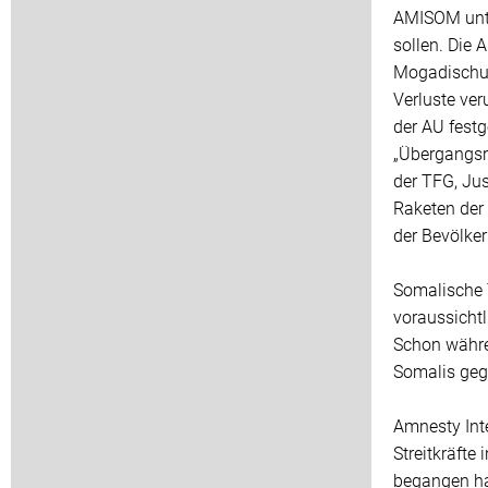
AMISOM unte
sollen. Die 
Mogadischu 
Verluste ver
der AU festg
„Übergangsr
der TFG, Jus
Raketen der
der Bevölker
Somalische 
voraussichtl
Schon währe
Somalis geg
Amnesty Int
Streitkräft
begangen ha