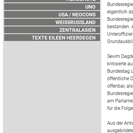
Bundesregier
UNO
eigentlich d
USA / NEOCONS
Bundesregier
WEISSRUSSLAND
bestanden. A
ZENTRALASIEN
Unteroffizie
TEXTE EILEEN HEERDEGEN
Grundausbil
Sevim Dagdel
kritisierte
Bundestag üb
öffentliche
offenbar, al
Bundesregie
am Parlament
für die Folg
Aus der Ant
ausgebildet