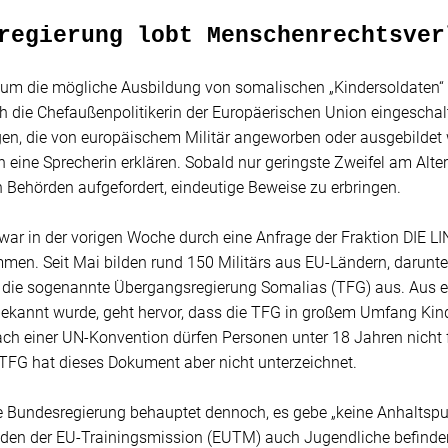
regierung lobt Menschenrechtsver
it um die mögliche Ausbildung von somalischen „Kindersoldaten“
h die Chefaußenpolitikerin der Europäerischen Union eingeschalt
gen, die von europäischem Militär angeworben oder ausgebildet 
h eine Sprecherin erklären. Sobald nur geringste Zweifel am Alt
 Behörden aufgefordert, eindeutige Beweise zu erbringen.
ar in der vorigen Woche durch eine Anfrage der Fraktion DIE L
men. Seit Mai bilden rund 150 Militärs aus EU-Ländern, darunte
r die sogenannte Übergangsregierung Somalias (TFG) aus. Aus e
ekannt wurde, geht hervor, dass die TFG in großem Umfang Kind
Nach einer UN-Konvention dürfen Personen unter 18 Jahren nicht 
 TFG hat dieses Dokument aber nicht unterzeichnet.
e Bundesregierung behauptet dennoch, es gebe „keine Anhaltspun
en der EU-Trainingsmission (EUTM) auch Jugendliche befinden. 