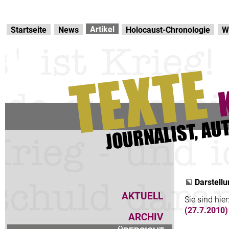
Direkt zur Hauptnavigation
zum Inhalt
Artikel
Startseite
News
Holocaust-Chronologie
W
Darstellu
AKTUELL
Sie sind hier
(27.7.2010)
ARCHIV