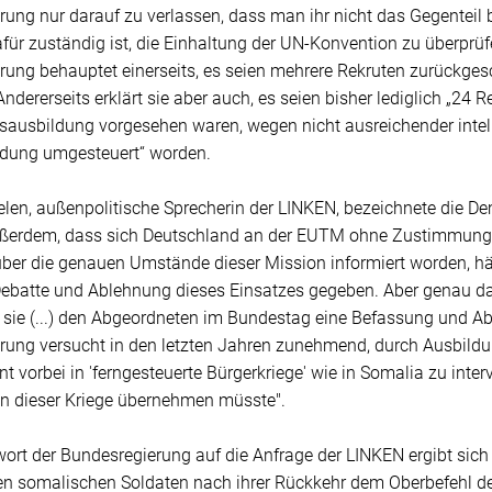
ung nur darauf zu verlassen, dass man ihr nicht das Gegenteil 
afür zuständig ist, die Einhaltung der UN-Konvention zu überprüf
ung behauptet einerseits, es seien mehrere Rekruten zurückgesc
ndererseits erklärt sie aber auch, es seien bisher lediglich „24 R
rsausbildung vorgesehen waren, wegen nicht ausreichender intel
dung umgesteuert“ worden.
en, außenpolitische Sprecherin der LINKEN, bezeichnete die De
 außerdem, dass sich Deutschland an der EUTM ohne Zustimmung d
er die genauen Umstände dieser Mission informiert worden, hät
 Debatte und Ablehnung dieses Einsatzes gegeben. Aber genau d
s sie (...) den Abgeordneten im Bundestag eine Befassung und A
rung versucht in den letzten Jahren zunehmend, durch Ausbild
 vorbei in 'ferngesteuerte Bürgerkriege' wie in Somalia zu inte
en dieser Kriege übernehmen müsste".
wort der Bundesregierung auf die Anfrage der LINKEN ergibt sic
en somalischen Soldaten nach ihrer Rückkehr dem Oberbefehl der