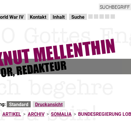
orld War IV
Kontakt
Inhalt
Suche
ng:
Standard
Druckansicht
:
ARTIKEL
>
ARCHIV
>
SOMALIA
>
BUNDESREGIERUNG LO