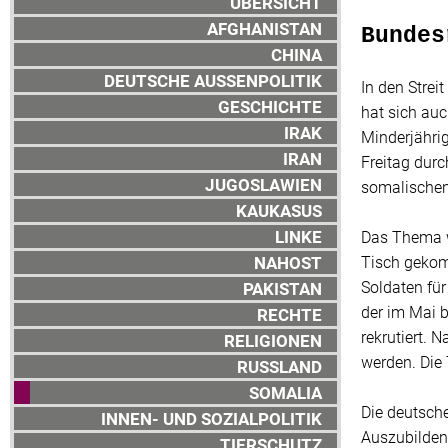
ÜBERSICHT
AFGHANISTAN
Bundes
CHINA
DEUTSCHE AUSSENPOLITIK
In den Stre
GESCHICHTE
hat sich auc
IRAK
Minderjähri
IRAN
Freitag durc
JUGOSLAWIEN
somalischen
KAUKASUS
LINKE
Das Thema w
NAHOST
Tisch gekom
Soldaten fü
PAKISTAN
der im Mai b
RECHTE
rekrutiert. 
RELIGIONEN
werden. Die
RUSSLAND
SOMALIA
Die deutsch
INNEN- UND SOZIALPOLITIK
Auszubildend
TIERSCHUTZ