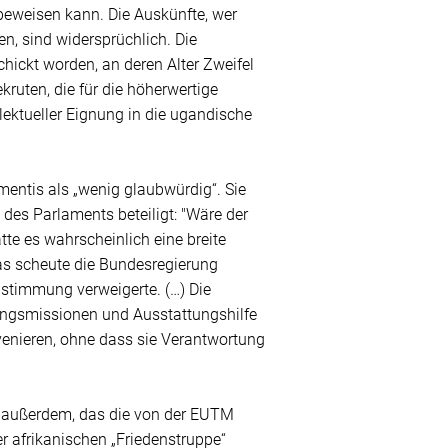
beweisen kann. Die Auskünfte, wer
en, sind widersprüchlich. Die
hickt worden, an deren Alter Zweifel
ekruten, die für die höherwertige
lektueller Eignung in die ugandische
mentis als „wenig glaubwürdig“. Sie
es Parlaments beteiligt: "Wäre der
te es wahrscheinlich eine breite
as scheute die Bundesregierung
bstimmung verweigerte. (…) Die
ungsmissionen und Ausstattungshilfe
rvenieren, ohne dass sie Verantwortung
h außerdem, das die von der EUTM
 afrikanischen „Friedenstruppe“