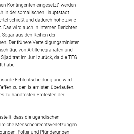
en Kontingenten eingesetzt“ werden
ch in der somalischen Hauptstadt
tel schießt und dadurch hohe zivile
t. Das wird auch in internen Berichten
e. Sogar aus den Reihen der
n. Der frühere Verteidigungsminister
nschläge von Artilleriegranaten und
ijad trat im Juni zurück, da die TFG
ft habe.
absurde Fehlentscheidung und wird
affen zu den Islamisten überlaufen.
s zu handfesten Protesten der
tellt, dass die ugandischen
ahlreiche Menschenrechtsverletzungen
igungen, Folter und Plünderungen