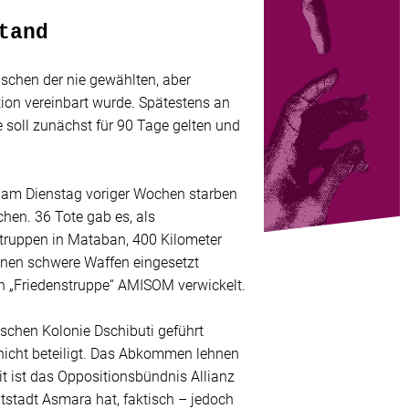
tand
wischen der nie gewählten, aber
tion vereinbart wurde. Spätestens an
 soll zunächst für 90 Tage gelten und
t am Dienstag voriger Wochen starben
en. 36 Tote gab es, als
ruppen in Mataban, 400 Kilometer
denen schwere Waffen eingesetzt
n „Friedenstruppe“ AMISOM verwickelt.
schen Kolonie Dschibuti geführt
nicht beteiligt. Das Abkommen lehnen
t ist das Oppositionsbündnis Allianz
ptstadt Asmara hat, faktisch – jedoch