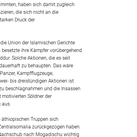
stimmten, haben sich damit zugleich
eren, die sich nicht an die
tarken Druck der
die Union der Islamischen Gerichte
ia besetzte ihre Kämpfer vorübergehend
ur. Solche Aktionen, die es seit
m dauerhaft zu behaupten. Das wäre
 Panzer, Kampfflugzeuge,
ei- bis dreistündigen Aktionen ist
er zu beschlagnahmen und die Insassen
t motivierten Söldner der
 aus.
e äthiopischen Truppen sich
Zentralsomalia zurückgezogen haben.
en Nachschub nach Mogadischu wichtig