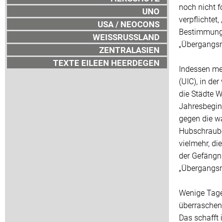
noch nicht f
UNO
verpflichtet,
USA / NEOCONS
Bestimmunge
WEISSRUSSLAND
„Übergangsr
ZENTRALASIEN
TEXTE EILEEN HEERDEGEN
Indessen me
(UIC), in de
die Städte W
Jahresbeginn
gegen die w
Hubschrauber
vielmehr, d
der Gefängni
„Übergangsr
Wenige Tage 
überraschen
Das schafft