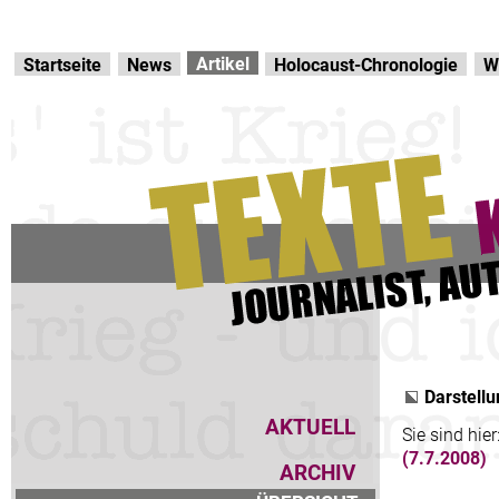
Direkt zur Hauptnavigation
zum Inhalt
Artikel
Startseite
News
Holocaust-Chronologie
W
Darstellu
AKTUELL
Sie sind hier
(7.7.2008)
ARCHIV