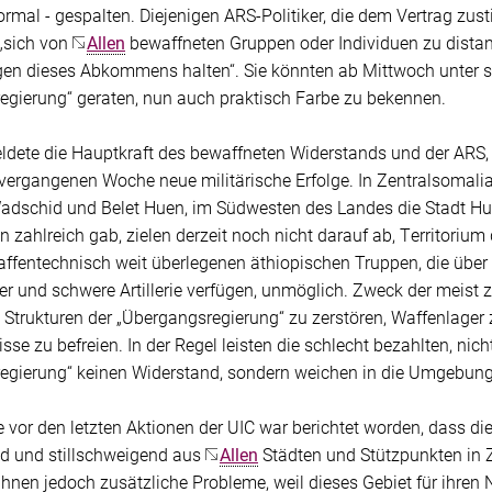
ormal - gespalten. Diejenigen ARS-Politiker, die dem Vertrag zu
 „sich von
Allen
bewaffneten Gruppen oder Individuen zu distanzi
n dieses Abkommens halten“. Sie könnten ab Mittwoch unter s
egierung“ geraten, nun auch praktisch Farbe zu bekennen.
ldete die Hauptkraft des bewaffneten Widerstands und der ARS, 
r vergangenen Woche neue militärische Erfolge. In Zentralsomal
adschid und Belet Huen, im Südwesten des Landes die Stadt Hudd
 zahlreich gab, zielen derzeit noch nicht darauf ab, Territoriu
affentechnisch weit überlegenen äthiopischen Truppen, die über
 und schwere Artillerie verfügen, unmöglich. Zweck der meist zw
ie Strukturen der „Übergangsregierung“ zu zerstören, Waffenlag
sse zu befreien. In der Regel leisten die schlecht bezahlten, nich
egierung“ keinen Widerstand, sondern weichen in die Umgebung
vor den letzten Aktionen der UIC war berichtet worden, dass di
d und stillschweigend aus
Allen
Städten und Stützpunkten in 
 ihnen jedoch zusätzliche Probleme, weil dieses Gebiet für ihr