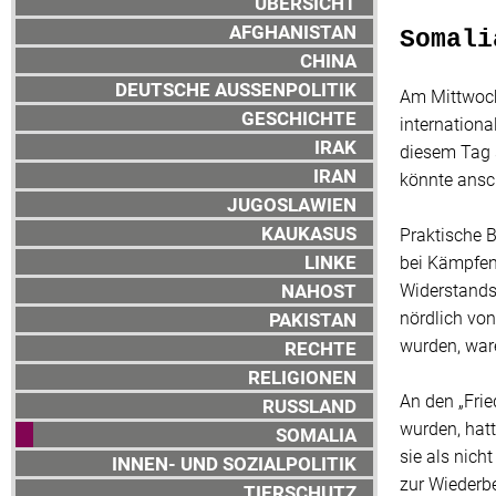
ÜBERSICHT
AFGHANISTAN
Somali
CHINA
DEUTSCHE AUSSENPOLITIK
Am Mittwoch 
GESCHICHTE
internationa
IRAK
diesem Tag 
IRAN
könnte ansc
JUGOSLAWIEN
KAUKASUS
Praktische 
LINKE
bei Kämpfen
NAHOST
Widerstands
nördlich von
PAKISTAN
wurden, war
RECHTE
RELIGIONEN
An den „Frie
RUSSLAND
wurden, hat
SOMALIA
sie als nic
INNEN- UND SOZIALPOLITIK
zur Wiederbe
TIERSCHUTZ