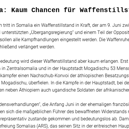
a: Kaum Chancen für Waffenstills
tritt in Somalia ein Waffenstillstand in Kraft, der am 9. Juni z
l unterstützten „Übergangsregierung“ und einem Teil der Opposi
sollen alle Kampfhandlungen eingestellt werden. Die Waffenruhe
hließend verlängert werden.
Bedeutung wird dieser Waffenstillstand aber kaum erlangen. Ers
 in Zentralsomalia und in der Hauptstadt Mogadischu 53 Mensch
kämpfer einen Nachschub-Konvoi der äthiopischen Besatzungst
 Mogadischu, überfielen. In die Kämpfe in der Hauptstadt, bei 
en neben Äthiopiern auch ugandische Soldaten der afrikanische
densverhandlungen“, die Anfang Juni in der ehemaligen französi
ten sich die maßgeblichen Führer des bewaffneten Widerstands 
ht repräsentativ zustande gekommen und bedeutungslos ab. Dami
freiung Somalias (ARS), das seinen Sitz in der eritreischen Hau