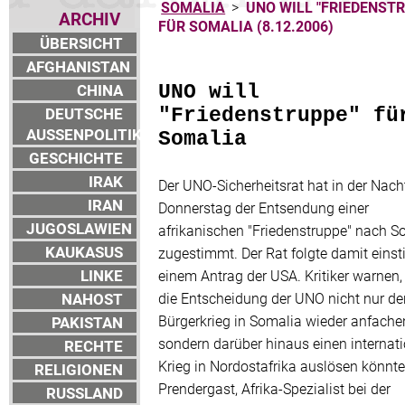
SOMALIA
>
UNO WILL "FRIEDENST
ARCHIV
FÜR SOMALIA (8.12.2006)
ÜBERSICHT
AFGHANISTAN
CHINA
UNO will
DEUTSCHE
"Friedenstruppe" fü
AUSSENPOLITIK
Somalia
GESCHICHTE
IRAK
Der UNO-Sicherheitsrat hat in der Nac
IRAN
Donnerstag der Entsendung einer
JUGOSLAWIEN
afrikanischen "Friedenstruppe" nach S
KAUKASUS
zugestimmt. Der Rat folgte damit eins
LINKE
einem Antrag der USA. Kritiker warnen,
NAHOST
die Entscheidung der UNO nicht nur de
Bürgerkrieg in Somalia wieder anfache
PAKISTAN
sondern darüber hinaus einen internat
RECHTE
Krieg in Nordostafrika auslösen könnt
RELIGIONEN
Prendergast, Afrika-Spezialist bei der
RUSSLAND