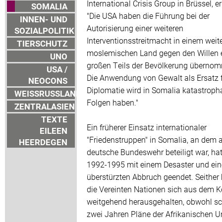
International Crisis Group in Brüssel, er
SOMALIA
"Die USA haben die Führung bei der
INNEN- UND
Autorisierung einer weiteren
SOZIALPOLITIK
Interventionsstreitmacht in einem weit
TIERSCHUTZ
moslemischen Land gegen den Willen 
UNO
großen Teils der Bevölkerung überno
USA /
Die Anwendung von Gewalt als Ersatz 
NEOCONS
Diplomatie wird in Somalia katastroph
WEISSRUSSLAND
Folgen haben."
ZENTRALASIEN
TEXTE
Ein früherer Einsatz internationaler
EILEEN
"Friedenstruppen" in Somalia, an dem 
HEERDEGEN
deutsche Bundeswehr beteiligt war, hat
1992-1995 mit einem Desaster und ei
überstürzten Abbruch geendet. Seither 
die Vereinten Nationen sich aus dem Ko
weitgehend herausgehalten, obwohl sc
zwei Jahren Pläne der Afrikanischen U