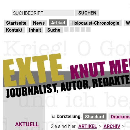
Direkt zur Hauptnavigation
zum Inhalt
Artikel
Startseite
News
Holocaust-Chronologie
W
Kontakt
Inhalt
Suche
Darstellung:
Standard
Druckans
AKTUELL
Sie sind hier:
ARTIKEL
>
ARCHIV
>