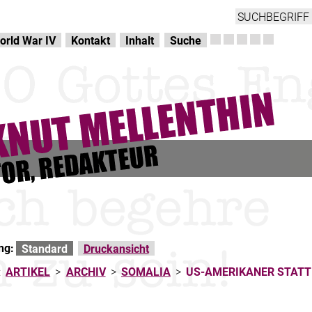
orld War IV
Kontakt
Inhalt
Suche
ng:
Standard
Druckansicht
:
ARTIKEL
>
ARCHIV
>
SOMALIA
>
US-AMERIKANER STATT 